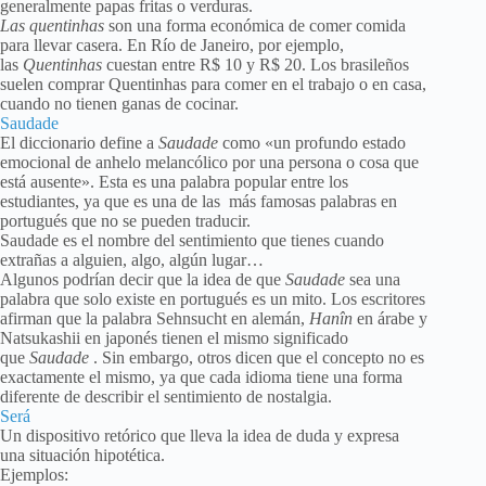
generalmente papas fritas o verduras.
Las quentinhas
son una forma económica de comer comida
para llevar casera. En Río de Janeiro, por ejemplo,
las
Quentinhas
cuestan entre R$ 10 y R$ 20. Los brasileños
suelen comprar Quentinhas para comer en el trabajo o en casa,
cuando no tienen ganas de cocinar.
Saudade
El diccionario define a
Saudade
como «un profundo estado
emocional de anhelo melancólico por una persona o cosa que
está ausente». Esta es una palabra popular entre los
estudiantes, ya que es una de las más famosas palabras en
portugués que no se pueden traducir.
Saudade es el nombre del sentimiento que tienes cuando
extrañas a alguien, algo, algún lugar…
Algunos podrían decir que la idea de que
Saudade
sea ​​una
palabra que solo existe en portugués es un mito. Los escritores
afirman que la palabra Sehnsucht en alemán,
Hanîn
en árabe y
Natsukashii en japonés tienen el mismo significado
que
Saudade
. Sin embargo, otros dicen que el concepto no es
exactamente el mismo, ya que cada idioma tiene una forma
diferente de describir el sentimiento de nostalgia.
Será
Un dispositivo retórico que lleva la idea de duda y expresa
una situación hipotética.
Ejemplos: