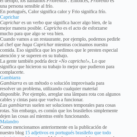
el tiempo, los llamamos
Friorentos
. Entonces,
Friorento
es
una persona sensible al frío.
En portugués, Calor significa calor y Frio significa frío.
Caprichar
Caprichar
es un verbo que significa hacer algo bien, de la
mejor manera posible.
Capricho
es el acto de esforzarse
mucho para que algo se vea bien.
Cuando vamos a un restaurante, por ejemplo, podemos pedirle
al chef que
haga Caprichar
mientras cocinamos nuestra
comida. Eso significa que les pedimos que le presten especial
atención y se superen en su trabajo.
La gente también podría decir «
No capricho!»
, Lo que
significa que hicieron su trabajo lo mejor que pudieron para
complacerte.
Gambiarra
Gambiarra
es un método o solución improvisada para
resolver un problema, utilizando cualquier material
disponible. Por ejemplo, arreglar una lámpara rota con algunos
cables y cintas para que vuelva a funcionar.
Las gambiarras
suelen ser soluciones temporales para cosas
rotas. Sin embargo, es común que los brasileños simplemente
dejen las cosas así mientras estén funcionando.
Malandro
Como mencionamos anteriormente en la publicación de
nuestro blog
15 adjetivos en portugués brasileño que todo