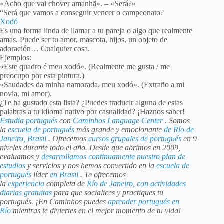
«Acho que vai chover amanhã». – «Será?»
“Será que vamos a conseguir vencer o campeonato?
Xodó
Es una forma linda de llamar a tu pareja o algo que realmente
amas. Puede ser tu amor, mascota, hijos, un objeto de
adoración… Cualquier cosa.
Ejemplos:
«Este quadro é meu xodó». (Realmente me gusta / me
preocupo por esta pintura.)
«Saudades da minha namorada, meu xodó». (Extraño a mi
novia, mi amor).
¿Te ha gustado esta lista? ¿Puedes traducir alguna de estas
palabras a tu idioma nativo por casualidad? ¡Haznos saber!
Estudia portugués
con
Caminhos Language Center
. Somos
la
escuela de portugués
más grande y emocionante
de Río de
Janeiro, Brasil
. Ofrecemos
cursos grupales de portugués
en 9
niveles durante todo el año. Desde que abrimos en 2009,
evaluamos y
desarrollamos continuamente nuestro plan de
estudios
y servicios y nos hemos convertido en la
escuela de
portugués
líder
en Brasil
. Te ofrecemos
la
experiencia
completa de
Río de Janeiro, con actividades
diarias gratuitas
para que socialices y practiques tu
portugués. ¡En Caminhos puedes
aprender portugués en
Río
mientras te diviertes en el mejor momento de tu vida!