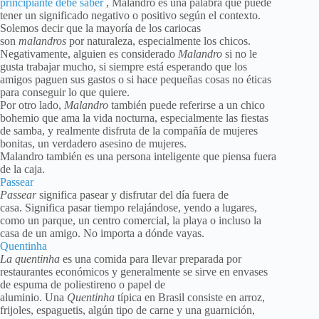
principiante debe saber
, Malandro es una palabra que puede
tener un significado negativo o positivo según el contexto.
Solemos decir que la mayoría de los cariocas
son
malandros
por naturaleza, especialmente los chicos.
Negativamente, alguien es considerado
Malandro
si no le
gusta trabajar mucho, si siempre está esperando que los
amigos paguen sus gastos o si hace pequeñas cosas no éticas
para conseguir lo que quiere.
Por otro lado,
Malandro
también puede referirse a un chico
bohemio que ama la vida nocturna, especialmente las fiestas
de samba, y realmente disfruta de la compañía de mujeres
bonitas, un verdadero asesino de mujeres.
Malandro también es una persona inteligente que piensa fuera
de la caja.
Passear
Passear
significa pasear y disfrutar del día fuera de
casa. Significa pasar tiempo relajándose, yendo a lugares,
como un parque, un centro comercial, la playa o incluso la
casa de un amigo. No importa a dónde vayas.
Quentinha
La quentinha
es una comida para llevar preparada por
restaurantes económicos y generalmente se sirve en envases
de espuma de poliestireno o papel de
aluminio. Una
Quentinha
típica en Brasil consiste en arroz,
frijoles, espaguetis, algún tipo de carne y una guarnición,