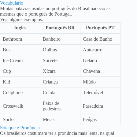
Vocabulário
Muitas palavras usadas no português do Brasil não são as
mesmas que o português de Portugal.
Veja alguns exemplos:
Inglês
Português BR
Português PT
Bathroom
Banheiro
Casa de Banho
Bus
Ônibus
Autocarro
Ice Cream
Sorvete
Gelado
Cup
Xícara
Chávena
Kid
Criança
Miúdo
Cellphone
Celular
Telemóvel
Faixa de
Crosswalk
Passadeira
pedestres
Socks
Meias
Peúgas
Sotaque e Pronúncia
Os brasileiros costumam ter a pronúncia mais lenta, na qual