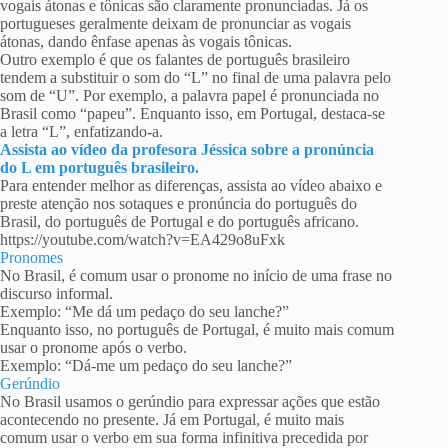
vogais átonas e tônicas são claramente pronunciadas. Já os
portugueses geralmente deixam de pronunciar as vogais
átonas, dando ênfase apenas às vogais tônicas.
Outro exemplo é que os falantes de português brasileiro
tendem a substituir o som do “L” no final de uma palavra pelo
som de “U”. Por exemplo, a palavra papel é pronunciada no
Brasil como “papeu”. Enquanto isso, em Portugal, destaca-se
a letra “L”, enfatizando-a.
Assista ao vídeo da profesora Jéssica sobre a pronúncia
do L em português brasileiro.
Para entender melhor as diferenças, assista ao vídeo abaixo e
preste atenção nos sotaques e pronúncia do português do
Brasil, do português de Portugal e do português africano.
https://youtube.com/watch?v=EA429o8uFxk
Pronomes
No Brasil, é comum usar o pronome no início de uma frase no
discurso informal.
Exemplo: “Me dá um pedaço do seu lanche?”
Enquanto isso, no português de Portugal, é muito mais comum
usar o pronome após o verbo.
Exemplo: “Dá-me um pedaço do seu lanche?”
Gerúndio
No Brasil usamos o gerúndio para expressar ações que estão
acontecendo no presente. Já em Portugal, é muito mais
comum usar o verbo em sua forma infinitiva precedida por