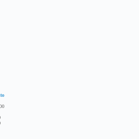
to
:00
0
0