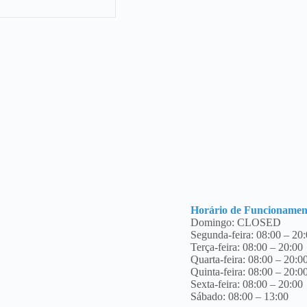
Horário de Funcionamen
Domingo: CLOSED
Segunda-feira: 08:00 – 20
Terça-feira: 08:00 – 20:00
Quarta-feira: 08:00 – 20:0
Quinta-feira: 08:00 – 20:0
Sexta-feira: 08:00 – 20:00
Sábado: 08:00 – 13:00