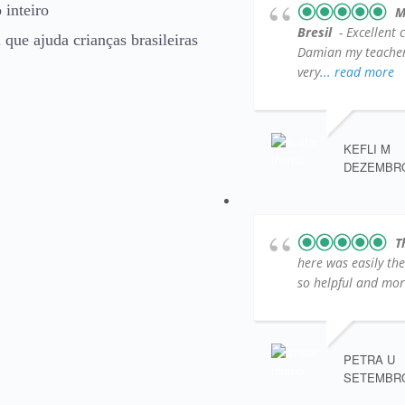
inteiro
M
Bresil
- Excellent 
que ajuda crianças brasileiras
Damian my teacher )
very
... read more
KEFLI M
DEZEMBRO 
T
here was easily th
so helpful and more
PETRA U
SETEMBRO 