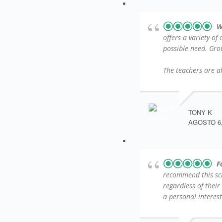
W
offers a variety of
possible need. Group
The teachers are al
TONY K
AGOSTO 6,
F
recommend this sc
regardless of their
a personal interest