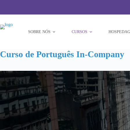
Pular
para
o
conteúdo
SOBRE NÓS
CURSOS
HOSPEDAG
Curso de Português In-Company