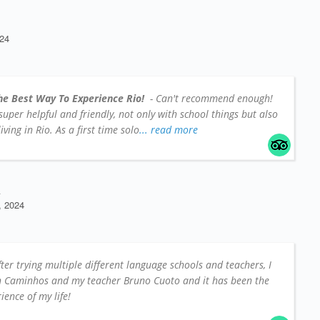
24
he Best Way To Experience Rio!
- Can't recommend enough!
e super helpful and friendly, not only with school things but also
iving in Rio. As a first time solo
... read more
A
 2024
fter trying multiple different language schools and teachers, I
on Caminhos and my teacher Bruno Cuoto and it has been the
ience of my life!