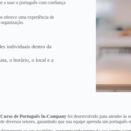
e a usar o português com confiança
os oferece uma experiência de
 organização.
des individuais dentro da
ta, o horário, o local e a
o
Curso de Português In-Company
foi desenvolvido para atender às n
 de diversos setores, garantindo que sua equipe aprenda um português re
retamente ao seu escritório, economizando tempo da sua equipe e torn