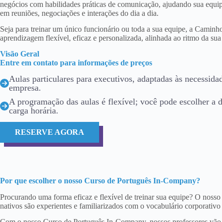
negócios com habilidades práticas de comunicação, ajudando sua equip
em reuniões, negociações e interações do dia a dia.
Seja para treinar um único funcionário ou toda a sua equipe, a Caminh
aprendizagem flexível, eficaz e personalizada, alinhada ao ritmo da sua
Visão Geral
Entre em contato para informações de preços
Aulas particulares para executivos, adaptadas às necessida
empresa.
A programação das aulas é flexível; você pode escolher a da
carga horária.
RESERVE AGORA
Por que escolher o nosso Curso de Português In-Company?
Procurando uma forma eficaz e flexível de treinar sua equipe? O noss
nativos são experientes e familiarizados com o vocabulário corporativo
Com o nosso Curso de Português In-Company, nossos professores vão di