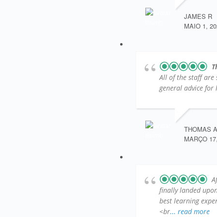
JAMES R
MAIO 1, 20
T
All of the staff ar
general advice for l
THOMAS 
MARÇO 17,
A
finally landed up
best learning exper
<br
... read more