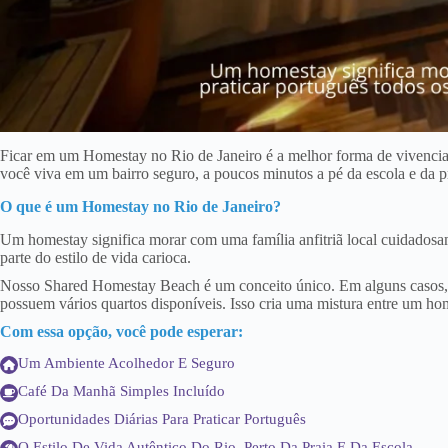
Ficar em um Homestay no Rio de Janeiro é a melhor forma de vivencia
você viva em um bairro seguro, a poucos minutos a pé da escola e da
O que é um Homestay no Rio de Janeiro?
Um homestay significa morar com uma família anfitriã local cuidadosamen
parte do estilo de vida carioca.
Nosso Shared Homestay Beach é um conceito único. Em alguns casos, vo
possuem vários quartos disponíveis. Isso cria uma mistura entre um h
Com essa opção, você pode esperar:
Um Ambiente Acolhedor E Seguro
Café Da Manhã Simples Incluído
Oportunidades Diárias Para Praticar Português
O Estilo De Vida Autêntico Do Rio, Perto Da Praia E Da Escola