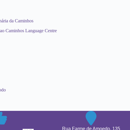
onária da Caminhos
ô ao Caminhos Language Centre
todo
Rua Farme de Amoedo, 135