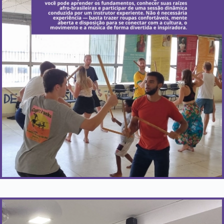
Quando acontece?
A aula em grupo gratuita acontece uma vez por mês,
e aulas particulares estão disponíveis mediante
solicitação.
Saiba Mais