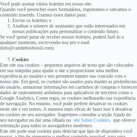
Você pode assinar vários boletins em nosso site:
Quando você preencher esses formulários, registramos e salvamos o
conteúdo inserido. Usamos esses dados para:
Enviar os boletins; e
Analisar o número de assinantes que estão interessados ​​em
nossas publicações para personalizar o conteúdo futuro.
Se você quiser parar de receber nossos boletins, poderá fazê-lo a
qualquer momento, escrevendo-nos por e-mail
(info@caminhosbrasil.com).
Cookies
Este site usa cookies – pequenos arquivos de texto que são colocados
em sua máquina para ajudar o site a proporcionar uma melhor
experiência ao usuário e nos permitem manter sua conexão com o
nosso site. Em geral, os cookies são usados ​​para manter as preferências
do usuário, armazenar informações em carrinhos de compras e fornecer
dados de rastreamento anônimos para aplicativos de terceiros como o
Google Analytics. Como regra, os cookies melhorarão sua experiência
de navegação. No entanto, você pode preferir desativar os cookies
neste site e em outros. A maneira mais eficaz de fazer isso é desativar
os cookies no seu navegador. Sugerimos consultar a seção Ajuda do
seu navegador ou dar uma olhada no
site Sobre Cookies,
que oferece
orientação para todos os navegadores modernos
Este site pode usar cookies para detectar que tipo de dispositivo você
possui, a fim de apresentar o melhor conteúdo possível, para uma