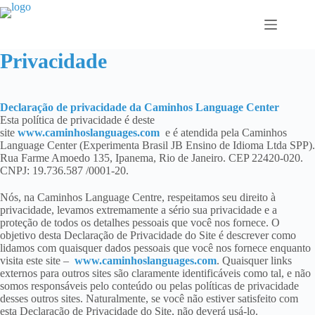
Pular
para
o
conteúdo
Privacidade
Declaração de privacidade da Caminhos Language Center
Esta política de privacidade é deste
site
www.caminhoslanguages.com
e é atendida pela Caminhos
Language Center (Experimenta Brasil JB Ensino de Idioma Ltda SPP).
Rua Farme Amoedo 135, Ipanema, Rio de Janeiro. CEP 22420-020.
CNPJ: 19.736.587 /0001-20.
Nós, na Caminhos Language Centre, respeitamos seu direito à
privacidade, levamos extremamente a sério sua privacidade e a
proteção de todos os detalhes pessoais que você nos fornece. O
objetivo desta Declaração de Privacidade do Site é descrever como
lidamos com quaisquer dados pessoais que você nos fornece enquanto
visita este site –
www.caminhoslanguages.com
. Quaisquer links
externos para outros sites são claramente identificáveis ​​como tal, e não
somos responsáveis ​​pelo conteúdo ou pelas políticas de privacidade
desses outros sites. Naturalmente, se você não estiver satisfeito com
esta Declaração de Privacidade do Site, não deverá usá-lo.