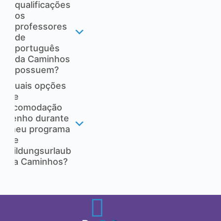
qualificações
os
professores
de
português
da Caminhos
possuem?
Quais opções
de
acomodação
tenho durante
meu programa
de
Bildungsurlaub
na Caminhos?