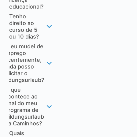
educacional?
Tenho
direito ao
curso de 5
ou 10 dias?
Se eu mudei de
emprego
recentemente,
ainda posso
solicitar o
Bildungsurlaub?
O que
acontece ao
final do meu
programa de
Bildungsurlaub
na Caminhos?
Quais