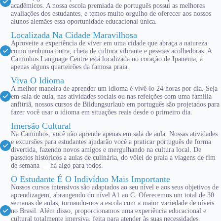
acadêmicos. A nossa escola premiada de português possui as melhores
avaliações dos estudantes, e temos muito orgulho de oferecer aos nossos
alunos alemães essa oportunidade educacional única.
Localizada Na Cidade Maravilhosa
Aproveite a experiência de viver em uma cidade que abraça a natureza
como nenhuma outra, cheia de cultura vibrante e pessoas acolhedoras. A
Caminhos Language Centre está localizada no coração de Ipanema, a
apenas alguns quarteirões da famosa praia.
Viva O Idioma
A melhor maneira de aprender um idioma é vivê-lo 24 horas por dia. Seja
em sala de aula, nas atividades sociais ou nas refeições com uma família
anfitriã, nossos cursos de Bildungsurlaub em português são projetados para
fazer você usar o idioma em situações reais desde o primeiro dia.
Imersão Cultural
Na Caminhos, você não aprende apenas em sala de aula. Nossas atividades
e excursões para estudantes ajudarão você a praticar português de forma
divertida, fazendo novos amigos e mergulhando na cultura local. De
passeios históricos a aulas de culinária, do vôlei de praia a viagens de fim
de semana — há algo para todos.
O Estudante É O Indivíduo Mais Importante
Nossos cursos intensivos são adaptados ao seu nível e aos seus objetivos de
aprendizagem, abrangendo do nível A1 ao C. Oferecemos um total de 30
semanas de aulas, tornando-nos a escola com a maior variedade de níveis
no Brasil. Além disso, proporcionamos uma experiência educacional e
cultural totalmente imersiva, feita para atender às suas necessidades.