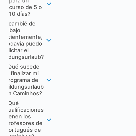
para un
curso de 5 o
10 días?
Si cambié de
trabajo
recientemente,
¿todavía puedo
solicitar el
Bildungsurlaub?
¿Qué sucede
al finalizar mi
programa de
Bildungsurlaub
en Caminhos?
¿Qué
cualificaciones
tienen los
profesores de
portugués de