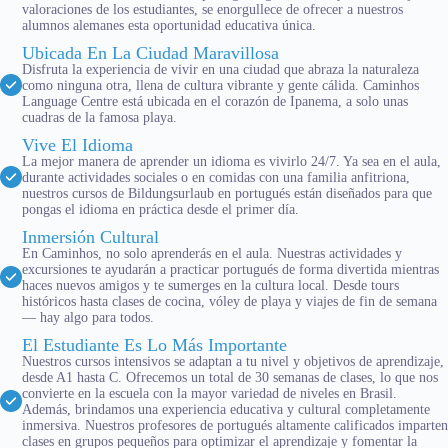
valoraciones de los estudiantes, se enorgullece de ofrecer a nuestros
alumnos alemanes esta oportunidad educativa única.
Ubicada En La Ciudad Maravillosa
Disfruta la experiencia de vivir en una ciudad que abraza la naturaleza
como ninguna otra, llena de cultura vibrante y gente cálida. Caminhos
Language Centre está ubicada en el corazón de Ipanema, a solo unas
cuadras de la famosa playa.
Vive El Idioma
La mejor manera de aprender un idioma es vivirlo 24/7. Ya sea en el aula,
durante actividades sociales o en comidas con una familia anfitriona,
nuestros cursos de Bildungsurlaub en portugués están diseñados para que
pongas el idioma en práctica desde el primer día.
Inmersión Cultural
En Caminhos, no solo aprenderás en el aula. Nuestras actividades y
excursiones te ayudarán a practicar portugués de forma divertida mientras
haces nuevos amigos y te sumerges en la cultura local. Desde tours
históricos hasta clases de cocina, vóley de playa y viajes de fin de semana
— hay algo para todos.
El Estudiante Es Lo Más Importante
Nuestros cursos intensivos se adaptan a tu nivel y objetivos de aprendizaje,
desde A1 hasta C. Ofrecemos un total de 30 semanas de clases, lo que nos
convierte en la escuela con la mayor variedad de niveles en Brasil.
Además, brindamos una experiencia educativa y cultural completamente
inmersiva. Nuestros profesores de portugués altamente calificados imparten
clases en grupos pequeños para optimizar el aprendizaje y fomentar la