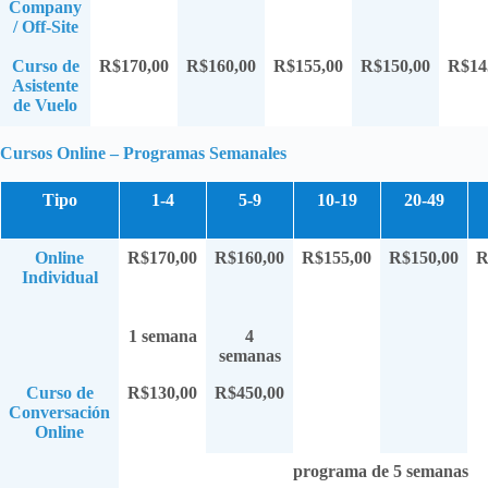
Company
/ Off-Site
Curso de
R$170,00
R$160,00
R$155,00
R$150,00
R$14
Asistente
de Vuelo
Cursos Online – Programas Semanales
Tipo
1-4
5-9
10-19
20-49
Online
R$170,00
R$160,00
R$155,00
R$150,00
R
Individual
1 semana
4
semanas
Curso de
R$130,00
R$450,00
Conversación
Online
programa de 5 semanas