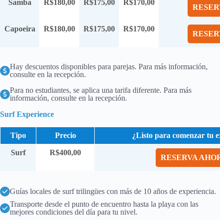
Samba
R$180,00
R$175,00
R$170,00
RESER
Capoeira
R$180,00
R$175,00
R$170,00
RESER
Hay descuentos disponibles para parejas. Para más información,
consulte en la recepción.
Para no estudiantes, se aplica una tarifa diferente. Para más
información, consulte en la recepción.
Surf Experience
Tipo
Precio
¿Listo para comenzar tu e
Surf
R$400,00
RESERVA AHO
Guías locales de surf trilingües con más de 10 años de experiencia.
Transporte desde el punto de encuentro hasta la playa con las
mejores condiciones del día para tu nivel.