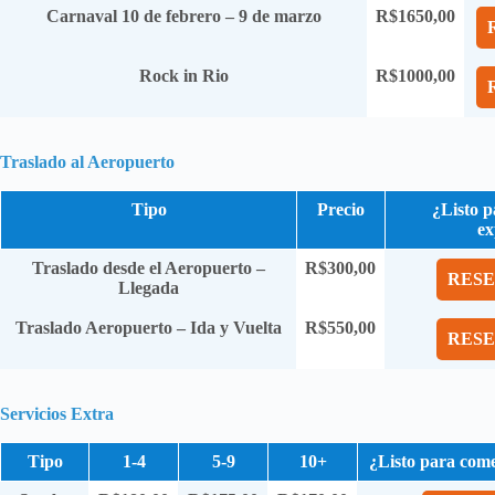
Carnaval 10 de febrero – 9 de marzo
R$1650,00
Rock in Rio
R$1000,00
Traslado al Aeropuerto
Tipo
Precio
¿Listo 
ex
Traslado desde el Aeropuerto –
R$300,00
RESE
Llegada
Traslado Aeropuerto – Ida y Vuelta
R$550,00
RESE
Servicios Extra
Tipo
1-4
5-9
10+
¿Listo para come