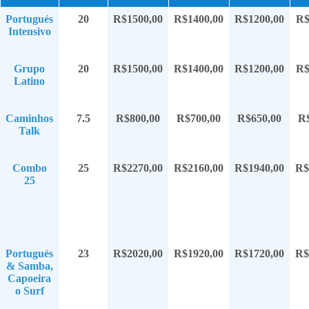
Portugués
20
R$1500,00
R$1400,00
R$1200,00
R$
Intensivo
Grupo
20
R$1500,00
R$1400,00
R$1200,00
R$
Latino
Caminhos
7.5
R$800,00
R$700,00
R$650,00
R$
Talk
Combo
25
R$2270,00
R$2160,00
R$1940,00
R$
25
Portugués
23
R$2020,00
R$1920,00
R$1720,00
R$
& Samba,
Capoeira
o Surf