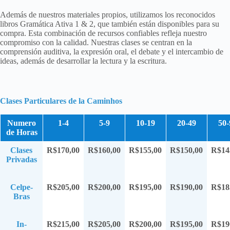
Además de nuestros materiales propios, utilizamos los reconocidos
libros Gramática Ativa 1 & 2, que también están disponibles para su
compra. Esta combinación de recursos confiables refleja nuestro
compromiso con la calidad. Nuestras clases se centran en la
comprensión auditiva, la expresión oral, el debate y el intercambio de
ideas, además de desarrollar la lectura y la escritura.
Clases Particulares de la Caminhos
Numero
1-4
5-9
10-19
20-49
50-
de Horas
Clases
R$170,00
R$160,00
R$155,00
R$150,00
R$14
Privadas
Celpe-
R$205,00
R$200,00
R$195,00
R$190,00
R$18
Bras
In-
R$215,00
R$205,00
R$200,00
R$195,00
R$19