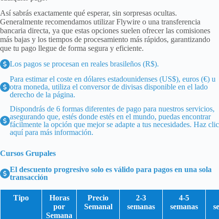
Así sabrás exactamente qué esperar, sin sorpresas ocultas.
Generalmente recomendamos utilizar Flywire o una transferencia
bancaria directa, ya que estas opciones suelen ofrecer las comisiones
más bajas y los tiempos de procesamiento más rápidos, garantizando
que tu pago llegue de forma segura y eficiente.
Los pagos se procesan en reales brasileños (R$).
Para estimar el coste en dólares estadounidenses (US$), euros (€) u
otra moneda, utiliza el conversor de divisas disponible en el lado
derecho de la página.
Dispondrás de 6 formas diferentes de pago para nuestros servicios,
asegurando que, estés donde estés en el mundo, puedas encontrar
fácilmente la opción que mejor se adapte a tus necesidades.
Haz clic
aquí para más información
.
Cursos Grupales
El descuento progresivo solo es válido para pagos en una sola
transacción
Tipo
Horas
Precio
2-3
4-5
por
Semanal
semanas
semanas
s
Semana