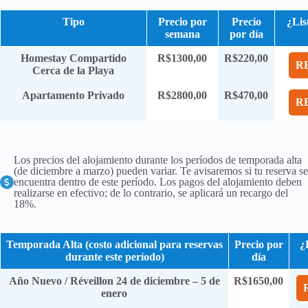
Tipo
Precio por
Precio
¿Lis
semana
por día
Homestay Compartido
R$1300,00
R$220,00
R
Cerca de la Playa
Apartamento Privado
R$2800,00
R$470,00
R
Los precios del alojamiento durante los períodos de temporada alta
(de diciembre a marzo) pueden variar. Te avisaremos si tu reserva se
encuentra dentro de este período. Los pagos del alojamiento deben
realizarse en efectivo; de lo contrario, se aplicará un recargo del
18%.
Temporada Alta (costo adicional para reservas
Precio por
¿
durante este período)
día
Año Nuevo / Réveillon 24 de diciembre – 5 de
R$1650,00
enero