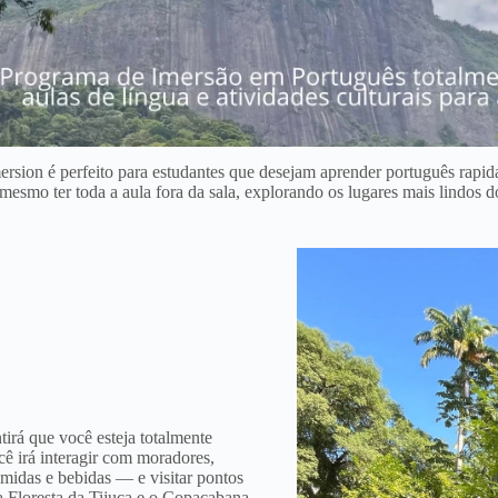
ion é perfeito para estudantes que desejam aprender português rapid
mesmo ter toda a aula fora da sala, explorando os lugares mais lindos d
irá que você esteja totalmente
cê irá interagir com moradores,
midas e bebidas — e visitar pontos
a Floresta da Tijuca e o Copacabana