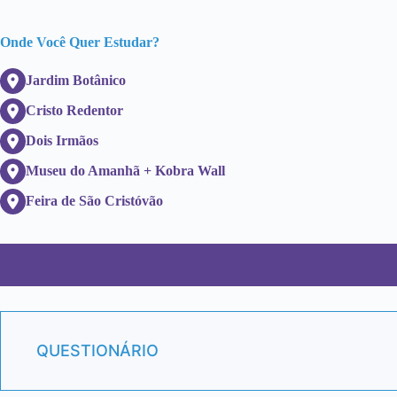
Onde Você Quer Estudar?
Jardim Botânico
Cristo Redentor
Dois Irmãos
Museu do Amanhã + Kobra Wall
Feira de São Cristóvão
QUESTIONÁRIO