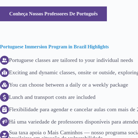
Conheça Nossos Professores De Português
Portuguese Immersion Program in Brazil Highlights
Portuguese classes are tailored to your individual needs
Exciting and dynamic classes, onsite or outside, exploring
You can choose between a daily or a weekly package
Lunch and transport costs are included
Flexibilidade para agendar e cancelar aulas com mais de 
Há uma variedade de professores disponíveis para atender
Sua taxa apoia o Mais Caminhos — nosso programa socia
brasileiras em situação de vulnerabilidade