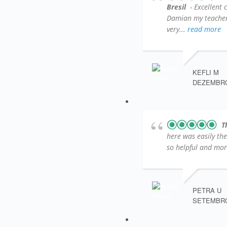
Bresil
- Excellent 
Damian my teacher )
very
... read more
KEFLI M
DEZEMBRO 
T
here was easily th
so helpful and more
PETRA U
SETEMBRO 