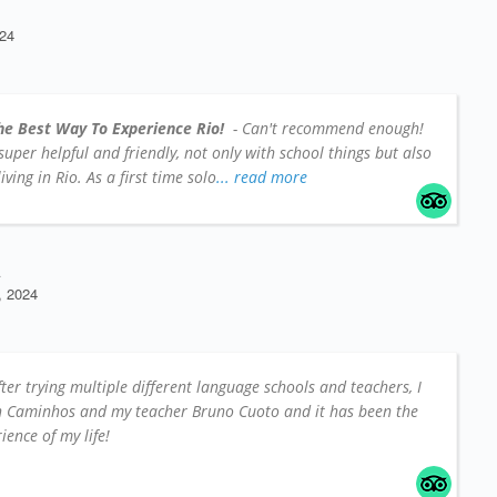
24
he Best Way To Experience Rio!
- Can't recommend enough!
e super helpful and friendly, not only with school things but also
iving in Rio. As a first time solo
... read more
A
 2024
fter trying multiple different language schools and teachers, I
on Caminhos and my teacher Bruno Cuoto and it has been the
ience of my life!