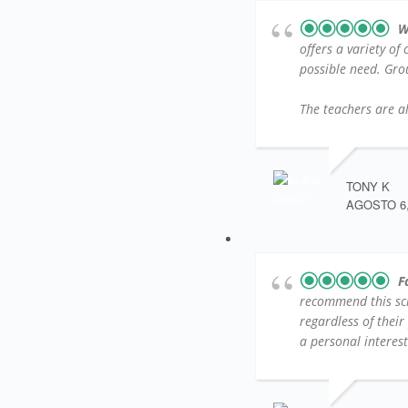
W
offers a variety of
possible need. Group
The teachers are al
TONY K
AGOSTO 6,
F
recommend this sc
regardless of their
a personal interest