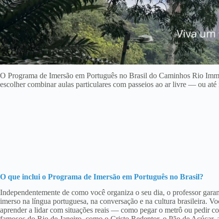
O Programa de Imersão em Português no Brasil do Caminhos Rio Immers
escolher combinar aulas particulares com passeios ao ar livre — ou até 
O que inclui o Programa de Imersão em Português no Brasil?
Independentemente de como você organiza o seu dia, o professor garant
imerso na língua portuguesa, na conversação e na cultura brasileira. Vo
aprender a lidar com situações reais — como pegar o metrô ou pedir co
famosos do Rio de Janeiro, como o Cristo Redentor, o Pão de Açúcar, 