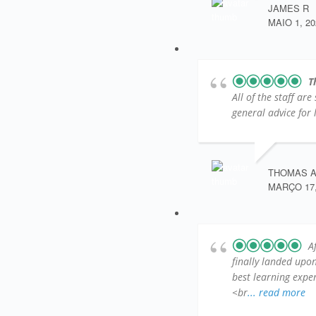
JAMES R
MAIO 1, 20
T
All of the staff ar
general advice for l
THOMAS 
MARÇO 17,
A
finally landed up
best learning exper
<br
... read more