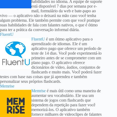
habilidades no idioma. A equipe de suporte
está disponível 7 dias por semana por e-
mail, formulário da web e bate-papo ao
vivo — o aplicativo não o deixará na mão caso você tenha
algum problema. Ele também permite com que você pratique
suas habilidades de fala com falantes nativos, o que é ótimo
para ter a prática da conversação informal diária.
FluentU
FluentU
é um ótimo aplicativo para o
aprendizado de idiomas. Ele é um
aplicativo pago que oferece um período de
teste de 14 dias. Você pode experimentá-lo
primeiro antes de se comprometer com um
plano pago. O aplicativo oferece
dicionários de vídeo, áudios, conjuntos de
flashcards e muito mais. Você poderá fazer
testes com base nas coisas que já aprendeu e também
personalizar seus próprios flashcards.
Memrise
Memrise
é mais útil como uma maneira de
aumentar seu vocabulário. Ele usa um
sistema de jogos com flashcards que
dependem da repetição para fazer você
memorizá-los. O aplicativo também
fornece milhares de videoclipes de falantes