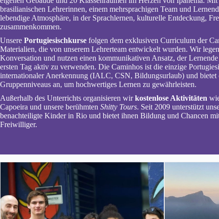
eigenen Gebäude und 20 Klassenräumen im Herzen von Ipanema. Mit 
brasilianischen Lehrerinnen, einem mehrsprachigen Team und Lernenden
lebendige Atmosphäre, in der Sprachlernen, kulturelle Entdeckung, Fre
zusammenkommen.
Unsere
Portugiesischkurse
folgen dem exklusiven Curriculum der Ca
Materialien, die von unserem Lehrerteam entwickelt wurden. Wir lege
Konversation und nutzen einen kommunikativen Ansatz, der Lernende 
ersten Tag aktiv zu verwenden. Die Caminhos ist die einzige Portugiesi
internationaler Anerkennung (IALC, CSN, Bildungsurlaub) und bietet 
Gruppenniveaus an, um hochwertiges Lernen zu gewährleisten.
Außerhalb des Unterrichts organisieren wir
kostenlose Aktivitäten
wie
Capoeira und unsere berühmten
Shitty Tours
. Seit 2009 unterstützt uns
benachteiligte Kinder in Rio und bietet ihnen Bildung und Chancen mit
Freiwilliger.