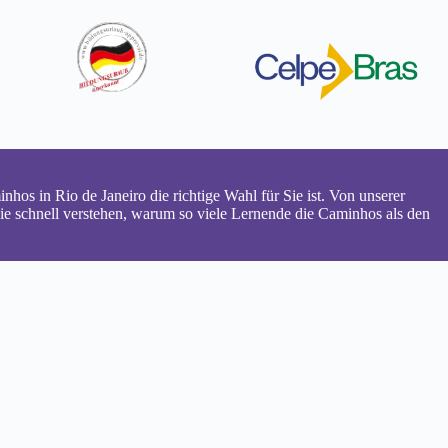
os in Rio de Janeiro die richtige Wahl für Sie ist. Von unserer
Sie schnell verstehen, warum so viele Lernende die Caminhos als den