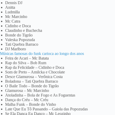
Dennis DJ
Anitta
Ludmilla
Mc Marcinho
Mc Catra
Cidinho e Doca
Claudinho e Buchecha
Bonde do Tigrão
Valeska Popozuda
Tati Quebra Barraco
DJ Marlboro
Músicas famosas do funk carioca ao longo dos anos
Feira de Acari – Mc Batata
Rap do Silva – Bob Rum
Rap da Felicidade – Cidinho e Doca
Som de Preto – Amilcka e Chocolate
Desce Glamurosa – Verônica Costa
Boladona – Tati Quebra Barraco
O Baile Todo – Bonde do Tigrão
Glamurosa – Mc Marcinho
Atoladinha – Bola de Fogo e As Foguentas
Dança do Créu – Mc Créu
Malha Funk – Bonde do Vinho
Late Que Eu Tô Passando – Gaiola das Popozudas
Se Ela Dança Eu Danço – Mc Leozinho