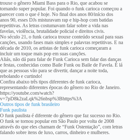
trouxe o gênero Miami Bass para o Rio, que acabou se
tornando super popular. Foi quando o funk carioca começou a
parecer com o que é hoje. No final dos anos 80/início dos
anos 90, esses DJs misturavam rap e hip-hop com batidas
repetitivas. As letras costumavam falar sobre a vida nas
favelas, violência, brutalidade policial e direitos civis.
No século 21, o funk carioca trouxe conteúdo sexual para suas
canções, usando fases mais simples e palavras repetitivas. E na
década de 2010, os artistas de funk carioca começaram a
incluir um toque mais pop em suas canções.
Aliás, não dá para falar de Funk Carioca sem falar das danças
e festas, conhecidas como Baile Funk ou Baile de Favela. É lá
que as pessoas vão para se divertir, dançar a noite toda,
rebolando e curtindo!
Confira abaixo três tipos diferentes de funk carioca,
representando diferentes épocas do gênero no Rio de Janeiro.
https://youtube.com/watch?
v=7pD8k2zaLqk%26nbsp%3Bhttps%3A
Outros tipos de funk brasileiro
Funk paulista
O funk paulista é diferente do gênero que faz sucesso no Rio.
O funk se tornou popular em São Paulo por volta de 2008
através do que eles chamam de “Funk Ostentação”, com letras
falando sobre itens de luxo, carros, dinheiro e mulheres.