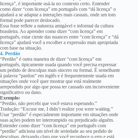
licença”, é importante usá-la no contexto certo. Entender
como dizer “com licença” em português com “dá licença” o
ajudará a se adaptar a interações mais casuais, onde um tom
formal pode parecer deslocado.
Essa frase reflete a natureza amigável e informal da cultura
brasileira. Ao aprender como dizer “com licença” em
português, estar ciente das nuances entre “com licença” e “dá
licença” ajudará você a escolher a expressão mais apropriada
com base na situação.
4. Perdão
“Perdão” é outra maneira de dizer “com licença” em
português, tipicamente usada quando você precisa expressar
um pedido de desculpas mais sincero ou formal. É semelhante
à palavra “pardon” em inglês e é frequentemente usada em
situações onde você quer mostrar que está realmente
arrependido por algo que possa ter causado um inconveniente
significativo ou dano.
Exemplo:
“Perdão, não percebi que você estava esperando.”
Tradução: “Excuse me, I didn’t realize you were waiting.”
Usar “perdão” é especialmente importante em situações onde
suas ações podem ter interrompido ou prejudicado alguém.
Entender como dizer “com licença” em português com
“perdão” adiciona um nível de seriedade ao seu pedido de
desculpas, deixando claro que você reconhece o erro e está