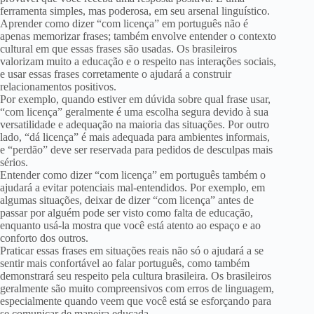
ferramenta simples, mas poderosa, em seu arsenal linguístico.
Aprender como dizer “com licença” em português não é
apenas memorizar frases; também envolve entender o contexto
cultural em que essas frases são usadas. Os brasileiros
valorizam muito a educação e o respeito nas interações sociais,
e usar essas frases corretamente o ajudará a construir
relacionamentos positivos.
Por exemplo, quando estiver em dúvida sobre qual frase usar,
“com licença” geralmente é uma escolha segura devido à sua
versatilidade e adequação na maioria das situações. Por outro
lado, “dá licença” é mais adequada para ambientes informais,
e “perdão” deve ser reservada para pedidos de desculpas mais
sérios.
Entender como dizer “com licença” em português também o
ajudará a evitar potenciais mal-entendidos. Por exemplo, em
algumas situações, deixar de dizer “com licença” antes de
passar por alguém pode ser visto como falta de educação,
enquanto usá-la mostra que você está atento ao espaço e ao
conforto dos outros.
Praticar essas frases em situações reais não só o ajudará a se
sentir mais confortável ao falar português, como também
demonstrará seu respeito pela cultura brasileira. Os brasileiros
geralmente são muito compreensivos com erros de linguagem,
especialmente quando veem que você está se esforçando para
se comunicar de maneira educada.