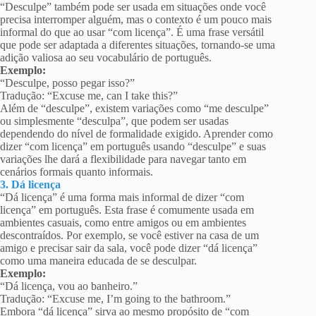
“Desculpe” também pode ser usada em situações onde você
precisa interromper alguém, mas o contexto é um pouco mais
informal do que ao usar “com licença”. É uma frase versátil
que pode ser adaptada a diferentes situações, tornando-se uma
adição valiosa ao seu vocabulário de português.
Exemplo:
“Desculpe, posso pegar isso?”
Tradução: “Excuse me, can I take this?”
Além de “desculpe”, existem variações como “me desculpe”
ou simplesmente “desculpa”, que podem ser usadas
dependendo do nível de formalidade exigido. Aprender como
dizer “com licença” em português usando “desculpe” e suas
variações lhe dará a flexibilidade para navegar tanto em
cenários formais quanto informais.
3. Dá licença
“Dá licença” é uma forma mais informal de dizer “com
licença” em português. Esta frase é comumente usada em
ambientes casuais, como entre amigos ou em ambientes
descontraídos. Por exemplo, se você estiver na casa de um
amigo e precisar sair da sala, você pode dizer “dá licença”
como uma maneira educada de se desculpar.
Exemplo:
“Dá licença, vou ao banheiro.”
Tradução: “Excuse me, I’m going to the bathroom.”
Embora “dá licença” sirva ao mesmo propósito de “com