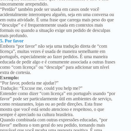
sinceramente arrependido.
“Perdão” também pode ser usada em casos onde você
acidentalmente interrompeu alguém, seja em uma conversa ou
em outra atividade. É uma frase que carrega mais peso do que
“desculpe” e é frequentemente usada em contextos mais
formais ou quando a situação exige um pedido de desculpas
mais profundo.
5. Por favor
Embora “por favor” não seja uma tradução direta de “com
licença”, muitas vezes é usada de maneira semelhante em
português, especialmente ao fazer pedidos. É uma maneira
educada de pedir algo e é comumente associada a outras frases
como “com licença” ou “desculpe” para adicionar um nível
extra de cortesia.
Exemplo:
“Por favor, poderia me ajudar?”
Tradução: “Excuse me, could you help me?”
Entender como dizer “com licença” em português usando “por
favor” pode ser particularmente útil em ambientes de serviço,
como restaurantes, lojas ou ao pedir direções. Esta frase
mostra que você está sendo atencioso e respeitoso, o que
sempre é apreciado na cultura brasileira.
Quando combinada com outras expressões educadas, “por
favor” melhora o tom geral do seu pedido, tornando mais
provável que você receba uma resposta positiva. É uma