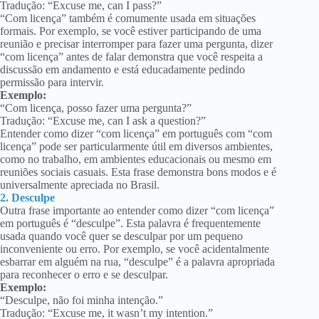
Tradução: “Excuse me, can I pass?”
“Com licença” também é comumente usada em situações
formais. Por exemplo, se você estiver participando de uma
reunião e precisar interromper para fazer uma pergunta, dizer
“com licença” antes de falar demonstra que você respeita a
discussão em andamento e está educadamente pedindo
permissão para intervir.
Exemplo:
“Com licença, posso fazer uma pergunta?”
Tradução: “Excuse me, can I ask a question?”
Entender como dizer “com licença” em português com “com
licença” pode ser particularmente útil em diversos ambientes,
como no trabalho, em ambientes educacionais ou mesmo em
reuniões sociais casuais. Esta frase demonstra bons modos e é
universalmente apreciada no Brasil.
2. Desculpe
Outra frase importante ao entender como dizer “com licença”
em português é “desculpe”. Esta palavra é frequentemente
usada quando você quer se desculpar por um pequeno
inconveniente ou erro. Por exemplo, se você acidentalmente
esbarrar em alguém na rua, “desculpe” é a palavra apropriada
para reconhecer o erro e se desculpar.
Exemplo:
“Desculpe, não foi minha intenção.”
Tradução: “Excuse me, it wasn’t my intention.”