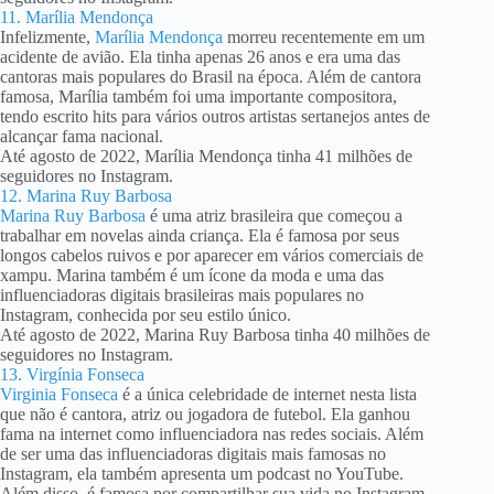
11. Marília Mendonça
Infelizmente,
Marília Mendonça
morreu recentemente em um
acidente de avião. Ela tinha apenas 26 anos e era uma das
cantoras mais populares do Brasil na época. Além de cantora
famosa, Marília também foi uma importante compositora,
tendo escrito hits para vários outros artistas sertanejos antes de
alcançar fama nacional.
Até agosto de 2022, Marília Mendonça tinha 41 milhões de
seguidores no Instagram.
12. Marina Ruy Barbosa
Marina Ruy Barbosa
é uma atriz brasileira que começou a
trabalhar em novelas ainda criança. Ela é famosa por seus
longos cabelos ruivos e por aparecer em vários comerciais de
xampu. Marina também é um ícone da moda e uma das
influenciadoras digitais brasileiras mais populares no
Instagram, conhecida por seu estilo único.
Até agosto de 2022, Marina Ruy Barbosa tinha 40 milhões de
seguidores no Instagram.
13. Virgínia Fonseca
Virginia Fonseca
é a única celebridade de internet nesta lista
que não é cantora, atriz ou jogadora de futebol. Ela ganhou
fama na internet como influenciadora nas redes sociais. Além
de ser uma das influenciadoras digitais mais famosas no
Instagram, ela também apresenta um podcast no YouTube.
Além disso, é famosa por compartilhar sua vida no Instagram,