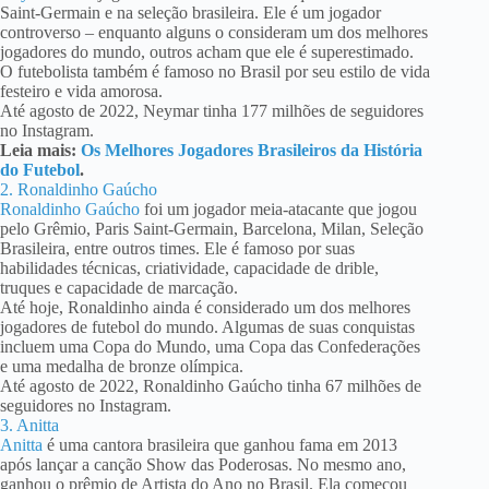
Saint-Germain e na seleção brasileira. Ele é um jogador
controverso – enquanto alguns o consideram um dos melhores
jogadores do mundo, outros acham que ele é superestimado.
O futebolista também é famoso no Brasil por seu estilo de vida
festeiro e vida amorosa.
Até agosto de 2022, Neymar tinha 177 milhões de seguidores
no Instagram.
Leia mais:
Os Melhores Jogadores Brasileiros da História
do Futebol
.
2. Ronaldinho Gaúcho
Ronaldinho Gaúcho
foi um jogador meia-atacante que jogou
pelo Grêmio, Paris Saint-Germain, Barcelona, Milan, Seleção
Brasileira, entre outros times. Ele é famoso por suas
habilidades técnicas, criatividade, capacidade de drible,
truques e capacidade de marcação.
Até hoje, Ronaldinho ainda é considerado um dos melhores
jogadores de futebol do mundo. Algumas de suas conquistas
incluem uma Copa do Mundo, uma Copa das Confederações
e uma medalha de bronze olímpica.
Até agosto de 2022, Ronaldinho Gaúcho tinha 67 milhões de
seguidores no Instagram.
3. Anitta
Anitta
é uma cantora brasileira que ganhou fama em 2013
após lançar a canção Show das Poderosas. No mesmo ano,
ganhou o prêmio de Artista do Ano no Brasil. Ela começou