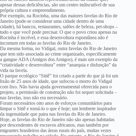
apesar dessas deficiências, são um centro indiscutível de sua
própria cultura e empreendimento.
Por exemplo, na Rocinha, uma das maiores favelas do Rio de
Janeiro (pode-se considerar uma cidade dentro de uma
cidade), há bancos, restaurantes, salões de beleza, pet-shops –
tudo o que você pode precisar. O que o povo criou apenas na
Rocinha é incrível, e essa desenvoltura espontânea não é
incomum em todas as favelas do Rio de Janeiro.
Da mesma forma, no Vidigal, outra favelas do Rio de Janeiro
que tem sido associada ao crime organizado, especificamente
a gangue ADA (Amigos dos Amigos), é mais um exemplo da
“criatividade e desenvoltura” entre “anarquia e disfunção” da
vida na favela.
O parque ecológico “Sitiê” foi criado a partir do que já foi um
lixão de 25 anos de idade, que sufocou o morro do Vidigal
com lixo. Não havia ajuda governamental oferecida para o
projeto, a permissão de construção não foi sequer solicitada –
nas favelas, isso não era necessário.
Foram necessários oito anos de esforços comunitários para
limpar o Sitiê e torná-lo o que é hoje; um lembrete inspirador
da ingenuidade que paira nas favelas do Rio de Janeiro.
Hoje, as favelas do Rio de Janeiro não são apenas habitadas
por descendentes de escravos africanos, mas também por
migrantes brasileiros das áreas rurais do país, muitas vezes
procurando trabalho na cidade. No entanto, o Rio de Janeiro é