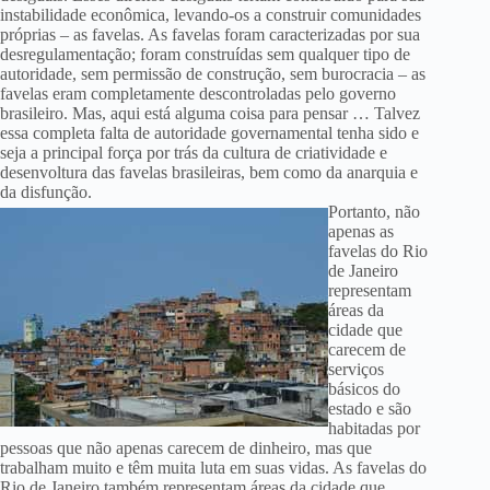
instabilidade econômica, levando-os a construir comunidades
próprias – as favelas. As favelas foram caracterizadas por sua
desregulamentação; foram construídas sem qualquer tipo de
autoridade, sem permissão de construção, sem burocracia – as
favelas eram completamente descontroladas pelo governo
brasileiro. Mas, aqui está alguma coisa para pensar … Talvez
essa completa falta de autoridade governamental tenha sido e
seja a principal força por trás da cultura de criatividade e
desenvoltura das favelas brasileiras, bem como da anarquia e
da disfunção.
Portanto, não
apenas as
favelas do Rio
de Janeiro
representam
áreas da
cidade que
carecem de
serviços
básicos do
estado e são
habitadas por
pessoas que não apenas carecem de dinheiro, mas que
trabalham muito e têm muita luta em suas vidas. As favelas do
Rio de Janeiro também representam áreas da cidade que,