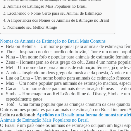
Animais de Estimação Mais Populares no Brasil
Escolhendo o Nome Certo para seu Animal de Estimação
A Importância dos Nomes de Animais de Estimação no Brasil
Nomeando seu Melhor Amigo
Nomes de Animais de Estimação no Brasil Mais Comuns
Bela ou Belinha – Um nome popular para animais de estimação fême
Thor – Inspirado no deus nórdico do trovão, Thor é um nome popul
Nina – Um nome fofo e popular para animais de estimação feminino
Zeus – Homenagem ao deus grego do céu, Zeus é um nome popular 
Mel – Um nome doce para animais de estimação fêmeas, já que leva
Apolo – Inspirado no deus grego da música e da poesia, Apolo é u
Lua ou Luna – Um nome bonito para animais de estimação fêmeas; Lu
Max – Um nome popular para animais de estimação machos, especi
Cacau – Um nome doce para animais de estimação fêmeas — é do no
Simba – Homenagem ao Rei Leão do filme da Disney, Simba é um 
especialmente gatos.
Totó – Uma forma popular que as crianças chamam os cães quando 
Outros nomes populares para animais de estimação no Brasil incluem Am
Leitura adicional:
Apelidos no Brasil: uma forma de monstrar afet
Animais de Estimação Mais Populares no Brasil
O Brasil é um país onde os animais de estimação ocupam um lugar esp
trazem alegria e companheirismo para lares em todo o país. Aqui estão 