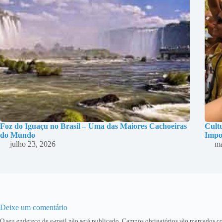
Foz do Iguaçu no Brasil – Uma das Maiores Cachoeiras
Cultu
do Mundo
Impo
julho 23, 2026
ma
Deixe um comentário
O seu endereço de e-mail não será publicado.
Campos obrigatórios são marcados 