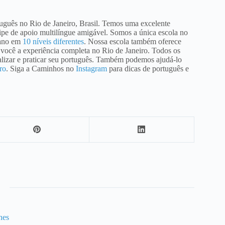
guês no Rio de Janeiro, Brasil. Temos uma excelente
quipe de apoio multilíngue amigável. Somos a única escola no
ano em
10 níveis diferentes
. Nossa escola também oferece
 você a experiência completa no Rio de Janeiro. Todos os
ializar e praticar seu português. Também podemos ajudá-lo
ro
. Siga a Caminhos no
Instagram
para dicas de português e
nes