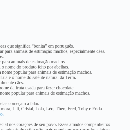
as que significa “bonita” em português.
ar para animais de estimação machos, especialmente cães.
s.
para animais de estimação machos.
 o nome do produto feito por abelhas.
m nome popular para animais de estimação machos.
a e o nome do satélite natural da Terra.
almente cães.
me da fruta usada para fazer chocolate.
nome popular para animais de estimação machos,
elas começam a falar.
ora, Lili, Cristal, Lola, Léo, Theo, Fred, Toby e Frida.
o.
ecial nos corações de seu povo. Esses amados companheiros
os animais de estimação mais populares nas casas brasileiras: