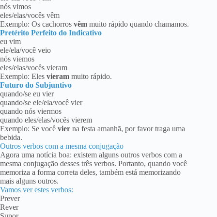
nós vimos
eles/elas/vocês vêm
Exemplo: Os cachorros
vêm
muito rápido quando chamamos.
Pretérito Perfeito do Indicativo
eu vim
ele/ela/você veio
nós viemos
eles/elas/vocês vieram
Exemplo: Eles
vieram
muito rápido.
Futuro do Subjuntivo
quando/se eu vier
quando/se ele/ela/você vier
quando nós viermos
quando eles/elas/vocês vierem
Exemplo: Se você
vier
na festa amanhã, por favor traga uma
bebida.
Outros verbos com a mesma conjugação
Agora uma notícia boa: existem alguns outros verbos com a
mesma conjugação desses três verbos. Portanto, quando você
memoriza a forma correta deles, também está memorizando
mais alguns outros.
Vamos ver estes verbos:
Prever
Rever
Supor