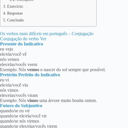
Exercício:
Respostas
Conclusão
Os verbos mais difíceis em português – Conjugação
Conjugação do verbo Ver
Presente do Indicativo
eu vejo
ele/ela/você vê
nós vemos
eles/elas/vocês veem
Exemplo: Nós
vemos
o nascer do sol sempre que possível.
Pretérito Perfeito do Indicativo
eu vi
ele/ela/você viu
nós vimos
eles/elas/vocês viram
Exemplo: Nós
vimos
uma árvore muito bonita ontem.
Futuro do Subjuntivo
quando/se eu vir
quando/se ele/ela/você vir
quando/se nós virmos
quando/se eles/elas/vocês virem