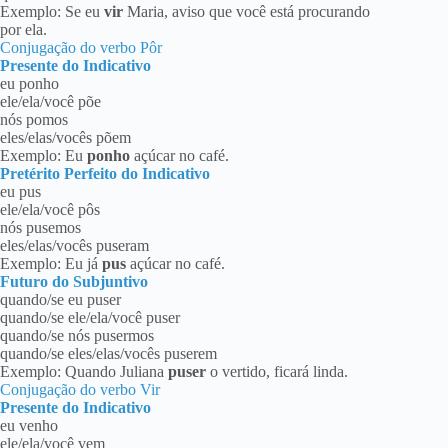
Exemplo: Se eu
vir
Maria, aviso que você está procurando
por ela.
Conjugação do verbo Pôr
Presente do Indicativo
eu ponho
ele/ela/você põe
nós pomos
eles/elas/vocês põem
Exemplo: Eu
ponho
açúcar no café.
Pretérito Perfeito do Indicativo
eu pus
ele/ela/você pôs
nós pusemos
eles/elas/vocês puseram
Exemplo: Eu já
pus
açúcar no café.
Futuro do Subjuntivo
quando/se eu puser
quando/se ele/ela/você puser
quando/se nós pusermos
quando/se eles/elas/vocês puserem
Exemplo: Quando Juliana
puser
o vertido, ficará linda.
Conjugação do verbo Vir
Presente do Indicativo
eu venho
ele/ela/você vem