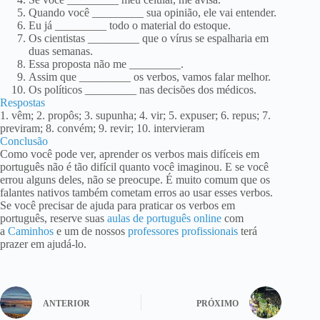
Quando você _________ sua opinião, ele vai entender.
Eu já _________ todo o material do estoque.
Os cientistas _________ que o vírus se espalharia em
duas semanas.
Essa proposta não me _________.
Assim que _________ os verbos, vamos falar melhor.
Os políticos _________ nas decisões dos médicos.
Respostas
1. vêm; 2. propôs; 3. supunha; 4. vir; 5. expuser; 6. repus; 7.
previram; 8. convém; 9. revir; 10. intervieram
Conclusão
Como você pode ver, aprender os verbos mais difíceis em
português não é tão difícil quanto você imaginou. E se você
errou alguns deles, não se preocupe. É muito comum que os
falantes nativos também cometam erros ao usar esses verbos.
Se você precisar de ajuda para praticar os verbos em
português, reserve suas
aulas de português online
com
a
Caminhos
e um de nossos
professores profissionais
terá
prazer em ajudá-lo.
ANTERIOR
PRÓXIMO