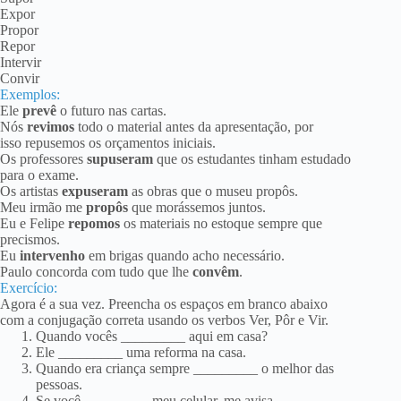
Expor
Propor
Repor
Intervir
Convir
Exemplos:
Ele
prevê
o futuro nas cartas.
Nós
revimos
todo o material antes da apresentação, por
isso repusemos os orçamentos iniciais.
Os professores
supuseram
que os estudantes tinham estudado
para o exame.
Os artistas
expuseram
as obras que o museu propôs.
Meu irmão me
propôs
que morássemos juntos.
Eu e Felipe
repomos
os materiais no estoque sempre que
precismos.
Eu
intervenho
em brigas quando acho necessário.
Paulo concorda com tudo que lhe
convêm
.
Exercício:
Agora é a sua vez. Preencha os espaços em branco abaixo
com a conjugação correta usando os verbos Ver, Pôr e Vir.
Quando vocês _________ aqui em casa?
Ele _________ uma reforma na casa.
Quando era criança sempre _________ o melhor das
pessoas.
Se você _________ meu celular, me avisa.