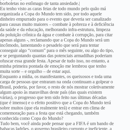
borboletas no estômago de tanta ansiedade.|
Eu tenho visto as caras feias de todo mundo pelo quão má
organizada a Copa do Mundo tem sido, por todo aquele
dinheiro empurrado para o evento que deveria ser canalizado
para causas muito maiores – combate à pobreza e à deficiência
da saúde e da educação, melhorando infra-estrutura, limpeza
da poluição crônica da água e combate à corrupção, para citar
apenas alguns -, reclamando que a Copa do Mundo será um
incômodo, lamentando o pesadelo que será para tentar
conseguir algo “comum” para o mês seguinte, ou algo do tipo,
e se perguntando quantas das potenciais armadilhas poderiam
ofuscar essa grande festa. Apesar de tudo isso, no entanto, a
minha primeira pontada de emoção me lembrou que tenho
muita sorte – e orgulho – de estar aqui.
Enquanto a mídia, os manifestantes, os queixosos e toda uma
carga de pessoas que entraram na onda continuam a golpear o
Brasil, poderia, por favor, o resto de nós mostrar coletivamente
algum apoio às maravilhas deste país (das quais existem
várias), o progresso que tem sido feito nas últimas décadas
(que é imenso) e o efeito positivo que a Copa do Mundo terá
sobre muitos (que ela realmente terá) e entrar em clima de
comemoração para a festa que está chegando, também
conhecida como Copa do Mundo?
Tudo bem, você ainda pode pensar que a FIFA é um bando de
babacas ladrões, o governo brasileiro corrupto e ineficiente, a