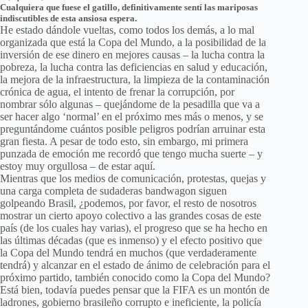
Cualquiera que fuese el gatillo, definitivamente sentí las mariposas
indiscutibles de esta ansiosa espera.
He estado dándole vueltas, como todos los demás, a lo mal
organizada que está la Copa del Mundo, a la posibilidad de la
inversión de ese dinero en mejores causas – la lucha contra la
pobreza, la lucha contra las deficiencias en salud y educación,
la mejora de la infraestructura, la limpieza de la contaminación
crónica de agua, el intento de frenar la corrupción, por
nombrar sólo algunas – quejándome de la pesadilla que va a
ser hacer algo ‘normal’ en el próximo mes más o menos, y se
preguntándome cuántos posible peligros podrían arruinar esta
gran fiesta. A pesar de todo esto, sin embargo, mi primera
punzada de emoción me recordó que tengo mucha suerte – y
estoy muy orgullosa – de estar aquí.
Mientras que los medios de comunicación, protestas, quejas y
una carga completa de sudaderas bandwagon siguen
golpeando Brasil, ¿podemos, por favor, el resto de nosotros
mostrar un cierto apoyo colectivo a las grandes cosas de este
país (de los cuales hay varias), el progreso que se ha hecho en
las últimas décadas (que es inmenso) y el efecto positivo que
la Copa del Mundo tendrá en muchos (que verdaderamente
tendrá) y alcanzar en el estado de ánimo de celebración para el
próximo partido, también conocido como la Copa del Mundo?
Está bien, todavía puedes pensar que la FIFA es un montón de
ladrones, gobierno brasileño corrupto e ineficiente, la policía