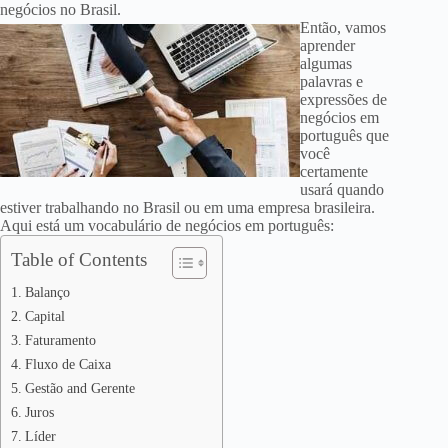
negócios no Brasil.
Então, vamos
aprender
algumas
palavras e
expressões de
negócios em
português que
você
certamente
usará quando
estiver trabalhando no Brasil ou em uma empresa brasileira.
Aqui está um vocabulário de negócios em português:
Table of Contents
Balanço
Capital
Faturamento
Fluxo de Caixa
Gestão and Gerente
Juros
Líder