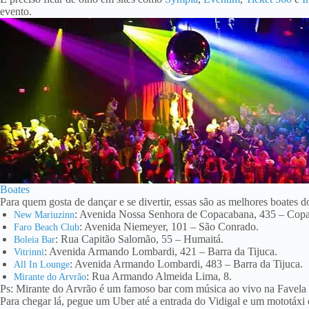
evento.
Boates
Para quem gosta de dançar e se divertir, essas são as melhores boates d
: Avenida Nossa Senhora de Copacabana, 435 – Cop
New Mariuzinn
: Avenida Niemeyer, 101 – São Conrado.
Faro Beach Club
: Rua Capitão Salomão, 55 – Humaitá.
Boleia Bar
: Avenida Armando Lombardi, 421 – Barra da Tijuca.
Vitrinni
: Avenida Armando Lombardi, 483 – Barra da Tijuca.
All In Lounge
: Rua Armando Almeida Lima, 8.
Mirante do Arvrão
Ps: Mirante do Arvrão é um famoso bar com música ao vivo na Favela 
Para chegar lá, pegue um Uber até a entrada do Vidigal e um mototáxi o