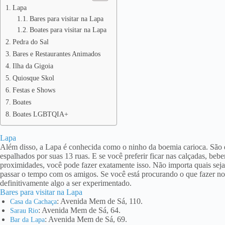
Lapa
Bares para visitar na Lapa
Boates para visitar na Lapa
Pedra do Sal
Bares e Restaurantes Animados
Ilha da Gigoia
Quiosque Skol
Festas e Shows
Boates
Boates LGBTQIA+
Lapa
Além disso, a Lapa é conhecida como o ninho da boemia carioca. São de
espalhados por suas 13 ruas. E se você preferir ficar nas calçadas, beb
proximidades, você pode fazer exatamente isso. Não importa quais seja
passar o tempo com os amigos. Se você está procurando o que fazer no 
definitivamente algo a ser experimentado.
Bares para visitar na Lapa
: Avenida Mem de Sá, 110.
Casa da Cachaça
: Avenida Mem de Sá, 64.
Sarau Rio
: Avenida Mem de Sá, 69.
Bar da Lapa