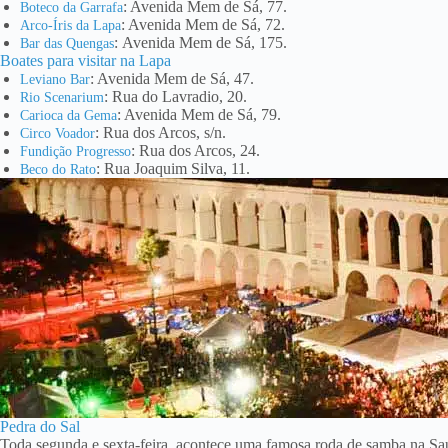
: Avenida Mem de Sá, 77.
Boteco da Garrafa
: Avenida Mem de Sá, 72.
Arco-Íris da Lapa
: Avenida Mem de Sá, 175.
Bar das Quengas
Boates para visitar na Lapa
: Avenida Mem de Sá, 47.
Leviano Bar
: Rua do Lavradio, 20.
Rio Scenarium
: Avenida Mem de Sá, 79.
Carioca da Gema
: Rua dos Arcos, s/n.
Circo Voador
: Rua dos Arcos, 24.
Fundição Progresso
: Rua Joaquim Silva, 11.
Beco do Rato
Pedra do Sal
Toda segunda e sexta-feira, acontece uma famosa roda de samba na Sa