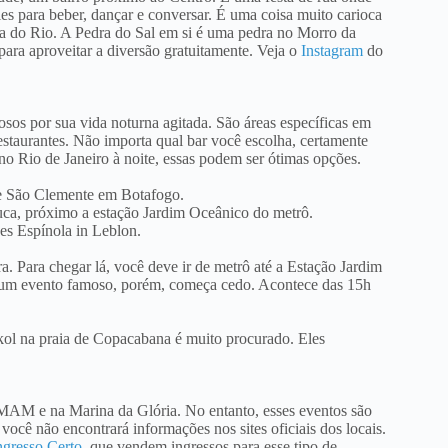
s para beber, dançar e conversar. É uma coisa muito carioca
ua do Rio. A Pedra do Sal em si é uma pedra no Morro da
ara aproveitar a diversão gratuitamente. Veja o
Instagram
do
osos por sua vida noturna agitada. São áreas específicas em
estaurantes. Não importa qual bar você escolha, certamente
 no Rio de Janeiro à noite, essas podem ser ótimas opções.
 e São Clemente em Botafogo.
uca, próximo a estação Jardim Oceânico do metrô.
es Espínola in Leblon.
 Para chegar lá, você deve ir de metrô até a Estação Jardim
um evento famoso, porém, começa cedo. Acontece das 15h
Skol na praia de Copacabana é muito procurado. Eles
 MAM e na Marina da Glória. No entanto, esses eventos são
você não encontrará informações nos sites oficiais dos locais.
ngresso Certo
, que vendem ingressos para esse tipo de