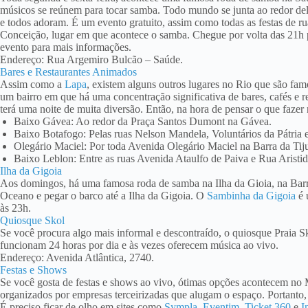
músicos se reúnem para tocar samba. Todo mundo se junta ao redor dele
e todos adoram. É um evento gratuito, assim como todas as festas de r
Conceição, lugar em que acontece o samba. Chegue por volta das 21h p
evento para mais informações.
Endereço: Rua Argemiro Bulcão – Saúde.
Bares e Restaurantes Animados
Assim como a
Lapa
, existem alguns outros lugares no Rio que são fam
um bairro em que há uma concentração significativa de bares, cafés e r
terá uma noite de muita diversão. Então, na hora de pensar o que fazer
Baixo Gávea: Ao redor da Praça Santos Dumont na Gávea.
Baixo Botafogo: Pelas ruas Nelson Mandela, Voluntários da Pátria
Olegário Maciel: Por toda Avenida Olegário Maciel na Barra da Tij
Baixo Leblon: Entre as ruas Avenida Ataulfo de Paiva e Rua Aristid
Ilha da Gigoia
Aos domingos, há uma famosa roda de samba na Ilha da Gioia, na Barra.
Oceano e pegar o barco até a Ilha da Gigoia. O
Sambinha da Gigoia
é 
às 23h.
Quiosque Skol
Se você procura algo mais informal e descontraído, o quiosque Praia 
funcionam 24 horas por dia e às vezes oferecem música ao vivo.
Endereço: Avenida Atlântica, 2740.
Festas e Shows
Se você gosta de festas e shows ao vivo, ótimas opções acontecem no
organizados por empresas terceirizadas que alugam o espaço. Portanto, 
É preciso ficar de olho em sites como
Sympla
,
Eventim
,
Ticket 360
e
I