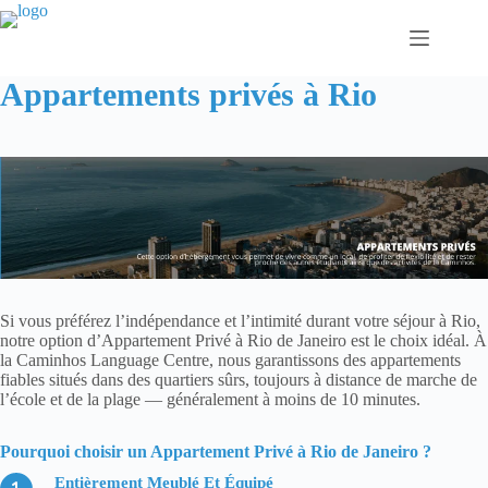
Passer
au
contenu
Appartements privés à Rio
Si vous préférez l’indépendance et l’intimité durant votre séjour à Rio,
notre option d’Appartement Privé à Rio de Janeiro est le choix idéal. À
la Caminhos Language Centre, nous garantissons des appartements
fiables situés dans des quartiers sûrs, toujours à distance de marche de
l’école et de la plage — généralement à moins de 10 minutes.
Pourquoi choisir un Appartement Privé à Rio de Janeiro ?
Entièrement Meublé Et Équipé