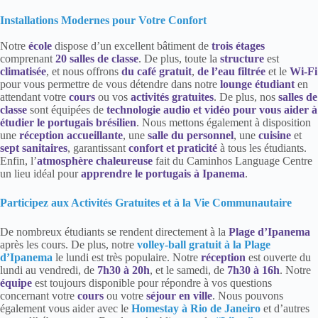
Installations Modernes pour Votre Confort
Notre
école
dispose d’un excellent bâtiment de
trois étages
comprenant
20 salles de classe
. De plus, toute la
structure
est
climatisée
, et nous offrons
du café gratuit
,
de l’eau filtrée
et le
Wi-Fi
pour vous permettre de vous détendre dans notre
lounge étudiant
en
attendant votre
cours
ou vos
activités gratuites
. De plus, nos
salles de
classe
sont équipées de
technologie audio et vidéo pour vous aider à
étudier le portugais brésilien
. Nous mettons également à disposition
une
réception accueillante
, une
salle du personnel
, une
cuisine
et
sept sanitaires
, garantissant
confort et praticité
à tous les étudiants.
Enfin, l’
atmosphère chaleureuse
fait du Caminhos Language Centre
un lieu idéal pour
apprendre le portugais à Ipanema
.
Participez aux Activités Gratuites et à la Vie Communautaire
De nombreux étudiants se rendent directement à la
Plage d’Ipanema
après les cours. De plus, notre
volley-ball gratuit à la Plage
d’Ipanema
le lundi est très populaire. Notre
réception
est ouverte du
lundi au vendredi, de
7h30 à 20h
, et le samedi, de
7h30 à 16h
. Notre
équipe
est toujours disponible pour répondre à vos questions
concernant votre
cours
ou votre
séjour en ville
. Nous pouvons
également vous aider avec le
Homestay à Rio de Janeiro
et d’autres