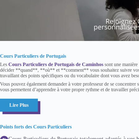
Cours Particuliers de Portugais
Les
Cours Particuliers de Portugais de Caminhos
sont une manière t
décider **quand**, **où** et **comment** vous souhaitez suivre vos 
travaillant des points spécifiques ou du vocabulaire dont vous avez be
Vous pouvez également demander à votre professeur de se concentrer 
vous permettent d’apprendre à votre propre rythme et de travailler préci
Lire Plus
Points forts des Cours Particuliers
Cours Particuliers de Portugais totalement adaptés à vos 