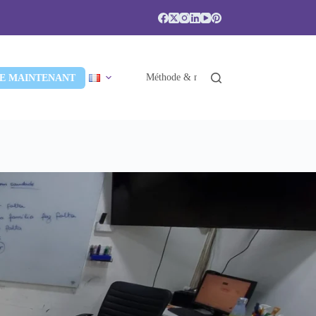
Méthode & niveaux
Accréditations & 
E MAINTENANT