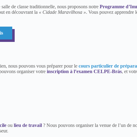
 salle de classe traditionnelle, nous proposons notre
Programme d’Imm
tout en découvrant la
« Cidade Maravilhosa »
. Vous pouvez apprendre l
is
ilien, nous pouvons vous préparer pour le
cours particulier de prépa
 pouvons organiser votre
inscription à l’examen CELPE-Brás
, et vot
ile
ou
lieu de travail
? Nous pouvons organiser la venue de l’un de nos 
seur.