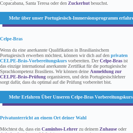
Copacabana, Santa Teresa oder den
Zuckerhut
besuchst.
Mehr über unser Portugiesisch-Immersionsprogramm erfahr
Celpe-Bras
Wenn du eine anerkannte Qualifikation in Brasilianischem
Portugiesisch erwerben möchtest, können wir dich auf den
privaten
CELPE-Brás-Vorbereitungskurs
vorbereiten. Der
Celpe-Bras
ist
das einzige international anerkannte Zertifikat für die portugiesische
Sprachkompetenz Brasiliens. Wir können deine
Anmeldung zur
CELPE-Brás-Prüfung
organisieren, und dein Portugiesischlehrer
sorgt dafür, dass du optimal auf die Prüfung vorbereitet bist.
Mehr Erfahren Über Unseren Celpe-Bras Vorbereitungskurs
Privatunterricht an einem Ort deiner Wahl
Möchtest du, dass ein
Caminhos-Lehrer
zu deinem
Zuhause
oder