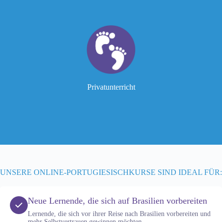
Täglich, 08:00–21:00 (Rio-Zeit)
Flexibel – Lernen Sie In Ihrem Eigenen Tempo
Personalisierter Unterricht
Einzelunterricht Mit Einem Fachlehrer
Preis: BRL 160 (inkl. Materialien)
Privatunterricht
Mehr erfahren
UNSERE ONLINE-PORTUGIESISCHKURSE SIND IDEAL FÜR:
Neue Lernende, die sich auf Brasilien vorbereiten
Lernende, die sich vor ihrer Reise nach Brasilien vorbereiten und
mehr Selbstvertrauen gewinnen möchten.