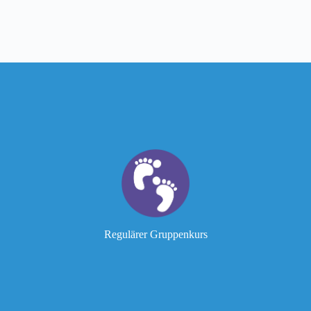
Dienstag–Donnerstag | 15:30–17:30 (Rio-Zeit)
5-Wochen-Programm (für Termine Klicken)
Niveaus: A1.I – C (Anfänger Bis Fortgeschrittene)
Max. 6 Teilnehmende
Preis: BRL 1000 (inkl. Materialien)
Regulärer Gruppenkurs
Mehr erfahren