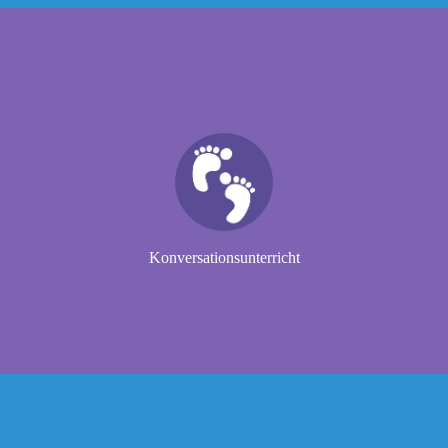
Mittwoch, 15:30–17:00 (Rio-Zeit)
Start Jederzeit | Flexible Dauer
Niveaus: Grundstufe Bis Fortgeschrittene
Max. 4 Teilnehmende
Preis: BRL 120 (inkl. Materialien)
Konversationsunterricht
Mehr erfahren