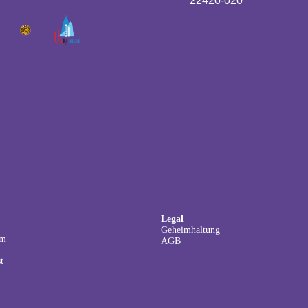
22420-020
Legal
Geheimhaltung
um
AGB
t