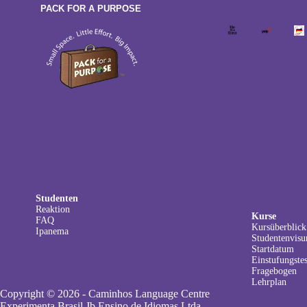
PACK FOR A PURPOSE
Studenten
Reaktion
Kurse
FAQ
Kursüberblick
Ipanema
Studentenvis
Startdatum
Einstufungstes
Fragebogen
Lehrplan
Copyright © 2026 - Caminhos Language Centre
Experimenta Brasil Jb Ensino de Idiomas Ltda.