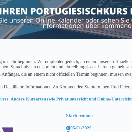
im Jahr beginnen. Wir empfehlen jedoch, an einem unserer offiziellen 
au deinem Sprachniveau entspricht und ein reibungsloses Lernen gemeinsa
 Anfänger, die an einem nicht offiziellen Termin beginnen, müssen eve
 Detaillierte Informationen Zu Kommenden Startterminen Und Feierta
urse. Andere Kursarten (wie Privatunterricht und Online-Unterricht)
Starttermine:
05/01/2026