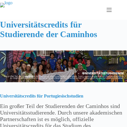
Zum
Inhalt
springen
Universitätscredits für
Studierende der Caminhos
Universitätscredits für Portugiesischstudien
Ein großer Teil der Studierenden der Caminhos sind
Universitätsstudierende. Durch unsere akademischen
Partnerschaften ist es möglich, offizielle
Universitätscredits für das Studium des