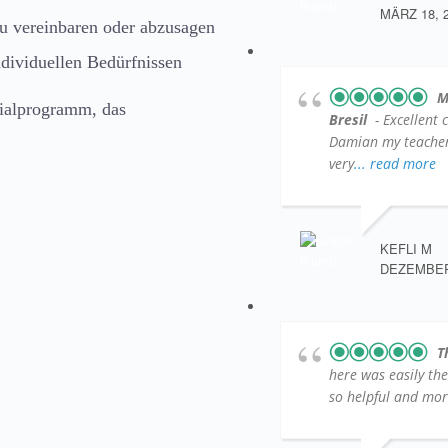
MÄRZ 18, 
 zu vereinbaren oder abzusagen
ndividuellen Bedürfnissen
M
ialprogramm, das
Bresil
- Excellent 
Damian my teacher )
very
... read more
KEFLI M
DEZEMBER 
T
here was easily th
so helpful and more