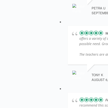
PETRA U
SEPTEMBER
W
offers a variety of
possible need. Group
The teachers are al
TONY K
AUGUST 6,
F
recommend this sc