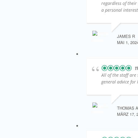
regardless of their
a personal interest
JAMES R
MAI 1, 202
T
All of the staff ar
general advice for l
THOMAS 
MÄRZ 17, 