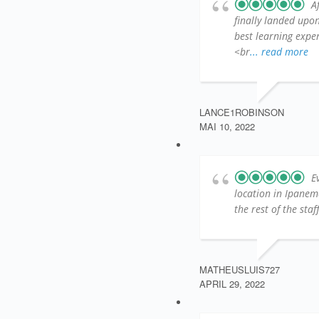
A
finally landed up
best learning exper
<br
... read more
LANCE1ROBINSON
MAI 10, 2022
E
location in Ipanem
the rest of the sta
MATHEUSLUIS727
APRIL 29, 2022