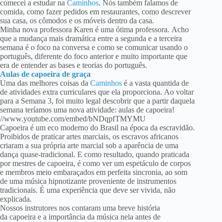
comecei a estudar na
Caminhos
. Nós também falamos de
comida, como fazer pedidos em restaurantes, como descrever
sua casa, os cômodos e os móveis dentro da casa.
Minha nova professora Karen é uma ótima professora. Acho
que a mudança mais dramática entre a segunda e a terceira
semana é o foco na conversa e como se comunicar usando o
português, diferente do foco anterior e muito importante que
era de entender as bases e teorias do português.
Aulas de capoeira de graça
Uma das melhores coisas da
Caminhos
é a vasta quantida de
de atividades extra curriculares que ela proporciona. Ao voltar
para a Semana 3, foi muito legal descobrir que a partir daquela
semana teríamos uma nova atividade: aulas de capoeira!
//www.youtube.com/embed/bNDqpfTMYMU
Capoeira é um eco moderno do Brasil na época da escravidão.
Proibidos de praticar artes marciais, os escravos africanos
criaram a sua própria arte marcial sob a aparência de uma
dança quase-tradicional. E como resultado, quando praticada
por mestres de capoeira, é como ver um espetáculo de corpos
e membros meio embaraçados em perfeita sincronia, ao som
de uma música hipnotizante proveniente de instrumentos
tradicionais. É uma experiência que deve ser vivida, não
explicada.
Nossos instrutores nos contaram uma breve história
da capoeira e a importância da música nela antes de