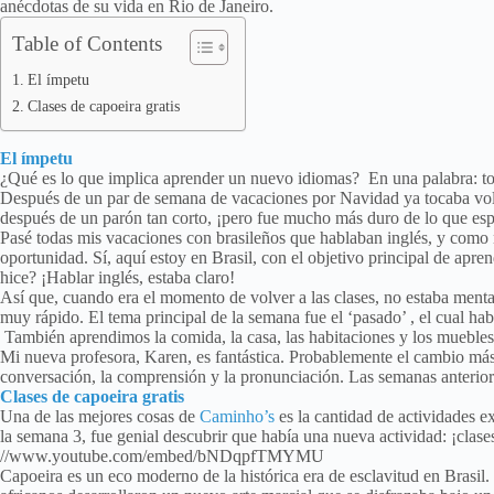
anécdotas de su vida en Rio de Janeiro.
Table of Contents
El ímpetu
Clases de capoeira gratis
El ímpetu
¿Qué es lo que implica aprender un nuevo idiomas? En una palabra: t
Después de un par de semana de vacaciones por Navidad ya tocaba volver
después de un parón tan corto, ¡pero fue mucho más duro de lo que es
Pasé todas mis vacaciones con brasileños que hablaban inglés, y como n
oportunidad. Sí, aquí estoy en Brasil, con el objetivo principal de apr
hice? ¡Hablar inglés, estaba claro!
Así que, cuando era el momento de volver a las clases, no estaba ment
muy rápido. El tema principal de la semana fue el ‘pasado’ , el cual ha
También aprendimos la comida, la casa, las habitaciones y los muebles
Mi nueva profesora, Karen, es fantástica. Probablemente el cambio más d
conversación, la comprensión y la pronunciación. Las semanas anterior 
Clases de capoeira gratis
Una de las mejores cosas de
Caminho’s
es la cantidad de actividades ex
la semana 3, fue genial descubrir que había una nueva actividad: ¡clase
//www.youtube.com/embed/bNDqpfTMYMU
Capoeira es un eco moderno de la histórica era de esclavitud en Brasil. 