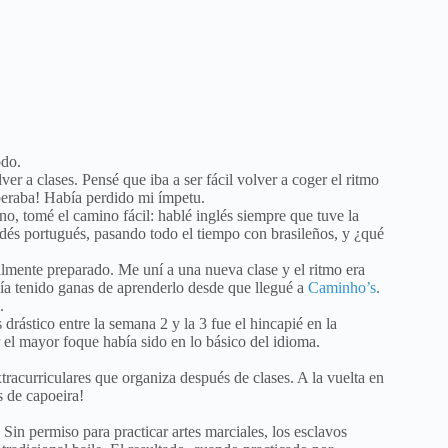
odo.
 a clases. Pensé que iba a ser fácil volver a coger el ritmo
peraba! Había perdido mi ímpetu.
o, tomé el camino fácil: hablé inglés siempre que tuve la
endés portugués, pasando todo el tiempo con brasileños, y ¿qué
almente preparado. Me uní a una nueva clase y el ritmo era
bía tenido ganas de aprenderlo desde que llegué a
Caminho’s
.
.
rástico entre la semana 2 y la 3 fue el hincapié en la
el mayor foque había sido en lo básico del idioma.
tracurriculares que organiza después de clases. A la vuelta en
s de capoeira!
Sin permiso para practicar artes marciales, los esclavos