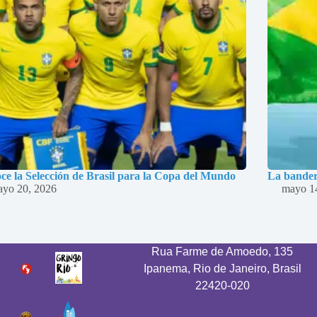
ce la Selección de Brasil para la Copa del Mundo
La bandera
yo 20, 2026
mayo 1
Rua Farme de Amoedo, 135
Ipanema, Rio de Janeiro, Brasil
22420-020