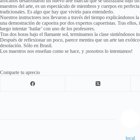
africanos desarrollaron un nuevo arte marcial que se disfrazaba bajo un 
maestros del arte, es un espectáculo de miembros y cuerpos en perfecta
tradicionales. Es algo que hay que vivirlo para entenderlo.
Nuestros instructores nos llevaron a través del tiempo explicándonos la 
una demostración de capoeira por dos expertos capoeristas. Tras ellos
luego intentar ‘bailar’ con uno de los profesores.
Tras dos horas bajo el flamante sol, terminamos la clase sintiéndonos in
Después de reflexionar un poco, parece mentira que un arte tan exótico
desolación. Sólo en Brasil.
Los maestros nos enseñan como se hace, y ¡nosotros lo intentamos!
Comparte tu aprecio
local