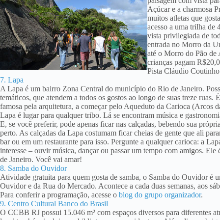
paisagem com vista par
Açúcar e a charmosa Pr
muitos atletas que gost
acesso a uma trilha de
vista privilegiada de t
entrada no Morro da Ur
até o Morro do Pão de 
crianças pagam R$20,00
Pista Cláudio Coutinho 
7. Lapa
A Lapa é um bairro Zona Central do município do Rio de Janeiro. Possu
temáticos, que atendem a todos os gostos ao longo de suas treze ruas
famosa pela arquitetura, a começar pelo Aqueduto da Carioca (Arcos da 
Lapa é lugar para qualquer tribo. Lá se encontram música e gastronomia
E, se você preferir, pode apenas ficar nas calçadas, bebendo sua própr
perto. As calçadas da Lapa costumam ficar cheias de gente que ali para
bar ou em um restaurante para isso. Pergunte a qualquer carioca: a Lapa 
interesse – ouvir música, dançar ou passar um tempo com amigos. Ele é
de Janeiro. Você vai amar!
8. Samba do Ouvidor
Atividade gratuita para quem gosta de samba, o Samba do Ouvidor é 
Ouvidor e da Rua do Mercado. Acontece a cada duas semanas, aos sába
Para conferir a programação, acesse o
blog do grupo organizador
.
9. Centro Cultural Banco do Brasil
O CCBB RJ possui 15.046 m² com espaços diversos para diferentes atra