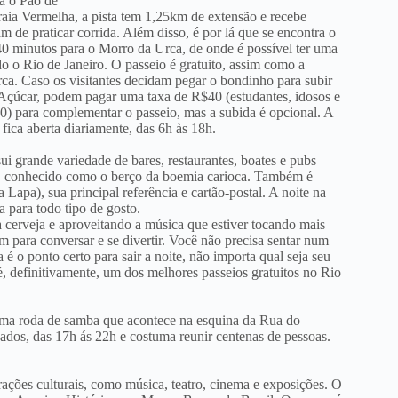
a o Pão de
aia Vermelha, a pista tem 1,25km de extensão e recebe
am de praticar corrida. Além disso, é por lá que se encontra o
 40 minutos para o Morro da Urca, de onde é possível ter uma
odo o Rio de Janeiro. O passeio é gratuito, assim como a
ca. Caso os visitantes decidam pegar o bondinho para subir
Açúcar, podem pagar uma taxa de R$40 (estudantes, idosos e
) para complementar o passeio, mas a subida é opcional. A
fica aberta diariamente, das 6h às 18h.
i grande variedade de bares, restaurantes, boates e pubs
. É conhecido como o berço da boemia carioca. Também é
Lapa), sua principal referência e cartão-postal. A noite na
 para todo tipo de gosto.
ia cerveja e aproveitando a música que estiver tocando mais
m para conversar e se divertir. Você não precisa sentar num
é o ponto certo para sair a noite, não importa qual seja seu
, definitivamente, um dos melhores passeios gratuitos no Rio
uma roda de samba que acontece na esquina da Rua do
dos, das 17h ás 22h e costuma reunir centenas de pessoas.
ções culturais, como música, teatro, cinema e exposições. O