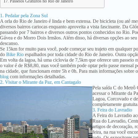
Passeios Gratuitos no Rio de Janeiro
1. Pedalar pela Zona Sul
A orla do Rio de Janeiro é linda e bem extensa. De bicicleta (ou até me
diversos bairros cariocas enquanto aproveita a vista fascinante. Da G
passando por 7 bairros e diversos outros pontos conhecidos no Rio. Pod
Gávea e do Morro Dois Irmãos. Além disso, há diversas opções ao seu
descanso.
Se 15km for muito para você, pode começar seu trajeto em qualquer pon
do
Bike Rio
espalhados por toda cidade do Rio de Janeiro. Outra opção
Em volta da lagoa, há uma ciclovia de 7,5km que oferece um passeio mui
o valor é de R$8,80, mas você também pode optar pelo passe mensal po
na cidade, que funcionam entre 5h e 0h. Para mais informações sobre 
blog
com informações detalhadas.
2. Visitar o Mirante da Paz, em Cantagalo
Pela saída C do Metrô 
acessar o Mirante da P
Lagoa, Corcovado e de o
completamente gratuita
3. Feira do Lavradio
A Feira do Lavradio aco
Rua do Lavradio, Centr
artigos de decoração, r
feira, na rua você enco
todo. Os expositores 