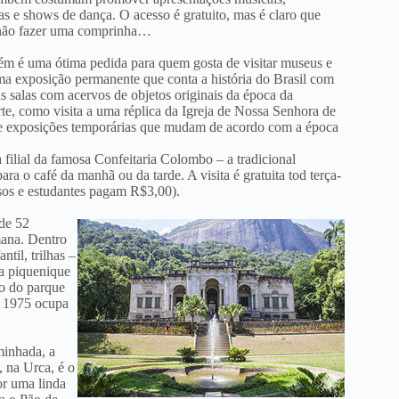
as e shows de dança. O acesso é gratuito, mas é claro que
 não fazer uma comprinha…
bém é uma ótima pedida para quem gosta de visitar museus e
a exposição permanente que conta a história do Brasil com
as salas com acervos de objetos originais da época da
rte, como visita a uma réplica da Igreja de Nossa Senhora de
; e exposições temporárias que mudam de acordo com a época
a filial da famosa Confeitaria Colombo – a tradicional
ra o café da manhã ou da tarde. A visita é gratuita tod terça-
dosos e estudantes pagam R$3,00).
de 52
mana. Dentro
ntil, trilhas –
ra piquenique
ro do parque
e 1975 ocupa
minhada, a
, na Urca, é o
or uma linda