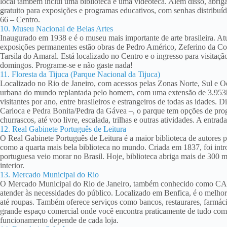
local também inclui uma biblioteca e uma videoteca. Além disso, abri
gratuito para exposições e programas educativos, com senhas distribuí
66 – Centro.
10. Museu Nacional de Belas Artes
Inaugurado em 1938 e é o museu mais importante de arte brasileira. At
exposições permanentes estão obras de Pedro Américo, Zeferino da Cost
Tarsila do Amaral. Está localizado no Centro e o ingresso para visitação
domingos. Programe-se e não gaste nada!
11. Floresta da Tijuca (Parque Nacional da Tijuca)
Localizado no Rio de Janeiro, com acessos pelas Zonas Norte, Sul e Oe
urbana do mundo replantada pelo homem, com uma extensão de 3.953ha
visitantes por ano, entre brasileiros e estrangeiros de todas as idades. D
Carioca e Pedra Bonita/Pedra da Gávea –, o parque tem opções de prog
churrascos, até voo livre, escalada, trilhas e outras atividades. A entrada
12. Real Gabinete Português de Leitura
O Real Gabinete Português de Leitura é a maior biblioteca de autores po
como a quarta mais bela biblioteca no mundo. Criada em 1837, foi intro
portuguesa veio morar no Brasil. Hoje, biblioteca abriga mais de 300 mil 
interior.
13. Mercado Municipal do Rio
O Mercado Municipal do Rio de Janeiro, também conhecido como CAD
atender às necessidades do público. Localizado em Benfica, é o melhor l
até roupas. Também oferece serviços como bancos, restaurares, farmác
grande espaço comercial onde você encontra praticamente de tudo com 
funcionamento depende de cada loja.