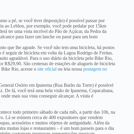
smo a pé, se você tiver disposição) é possível passar por
lória ao Leblon, por exemplo, você pode pedalar por 15km
erá ter uma vista incrível do Pão de Açúcar, da Pedra da
 alcance para fazer um lanche ou parar para um bom
to que lhe agrade. Se você não tem uma bicicleta, há postos
 é seguir de bicicleta em volta da Lagoa Rodrigo de Freitas.
to agradável. Para o uso diário da bicicleta pelo Bike Rio,
r R$29,90. São centenas de estações de alugueis de bicicleta
o Bike Rio, acesse o
site oficial
ou leia nossa
postagem no
General Osório em Ipanema (Rua Barão da Torre) é possível
az. De lá, você terá uma bela visão de Ipanema, Copacabana,
nde mais sua vista conseguir alcançar. A visita é
.
ntece todo primeiro sábado de cada mês, a partir das 10h, na
o. Lá se reúnem cerca de 400 expositores que vendem
oupas, acessórios e muitos objetos de antiguidade. Além da
ntra muitas lojas e restaurantes – é um bom passeio para o dia
também costumam promover apresentações musicais,