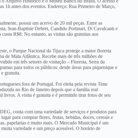
ga o Arquivo Histórico e o Museu Banco do Brasil. O acesso é
das 1h antes dos eventos. Endereço: Rua Primeiro de Março,
ualmente, possui um acervo de 20 mil peças. Entre as
a, Jean-Baptiste Debret, Candido Portinari, Di Cavalcanti e
 custa R$8. No entanto, as visitas são gratuitas aos
ste, o Parque Nacional da Tijuca protege a maior floresta
 de Mata Atlântica. Recebe mais de três milhões de
ividido em três setores de visitação – Floresta, Serra da
ramas para todos os públicos: desde áreas para piquenique e
 e gratuita.
rtugueses fora de Portugal. Foi eleita pela revista Time
duzida no Rio de Janeiro depois que a família real
livros. A visita é gratuita e é permitido tirar fotos de seu
EG, conta com uma variedade de serviços e produtos para
ugar para comprar flores, frutas, bebidas, doces, cereais e
ias, papelarias e muito mais. O Mercado Municipal é um
muita variedade e um preço acessível. O horário de