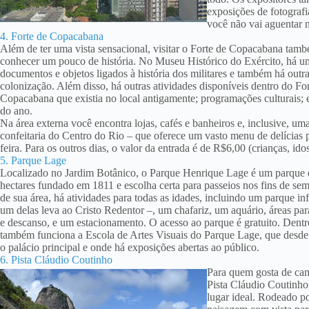
exposições de fotografi
você não vai aguentar
4. Forte de Copacabana
Além de ter uma vista sensacional, visitar o Forte de Copacabana tam
conhecer um pouco de história. No Museu Histórico do Exército, há um
documentos e objetos ligados à história dos militares e também há outr
colonização. Além disso, há outras atividades disponíveis dentro do Fo
Copacabana que existia no local antigamente; programações culturais
do ano.
Na área externa você encontra lojas, cafés e banheiros e, inclusive, um
confeitaria do Centro do Rio – que oferece um vasto menu de delícias pa
feira. Para os outros dias, o valor da entrada é de R$6,00 (crianças, i
5. Parque Lage
Localizado no Jardim Botânico, o Parque Henrique Lage é um parque 
hectares fundado em 1811 e escolha certa para passeios nos fins de se
de sua área, há atividades para todas as idades, incluindo um parque infa
um delas leva ao Cristo Redentor –, um chafariz, um aquário, áreas pa
e descanso, e um estacionamento. O acesso ao parque é gratuito. Dent
também funciona a Escola de Artes Visuais do Parque Lage, que desd
o palácio principal e onde há exposições abertas ao público.
6. Pista Cláudio Coutinho
Para quem gosta de ca
Pista Cláudio Coutinho
lugar ideal. Rodeado p