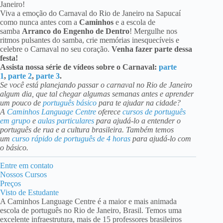
Janeiro!
Viva a emoção do Carnaval do Rio de Janeiro na Sapucaí
como nunca antes com a
Caminhos
e a escola de
samba
Arranco do Engenho de Dentro
! Mergulhe nos
ritmos pulsantes do samba, crie memórias inesquecíveis e
celebre o Carnaval no seu coração.
Venha fazer parte dessa
festa!
Assista nossa série de vídeos sobre o Carnaval:
parte
1
,
parte 2
,
parte 3
.
Se você está planejando passar o carnaval no Rio de Janeiro
algum dia, que tal chegar algumas semanas antes e aprender
um pouco de
português básico
para te ajudar na cidade?
A
Caminhos Language Centre
oferece
cursos de português
em grupo
e
aulas particulares
para ajudá-lo a entender o
português de rua e a cultura brasileira. Também temos
um
curso rápido de português de 4 horas
para ajudá-lo com
o básico.
Entre em contato
Nossos Cursos
Preços
Visto de Estudante
A Caminhos Language Centre é a maior e mais animada
escola de português no Rio de Janeiro, Brasil. Temos uma
excelente infraestrutura, mais de 15 professores brasileiros