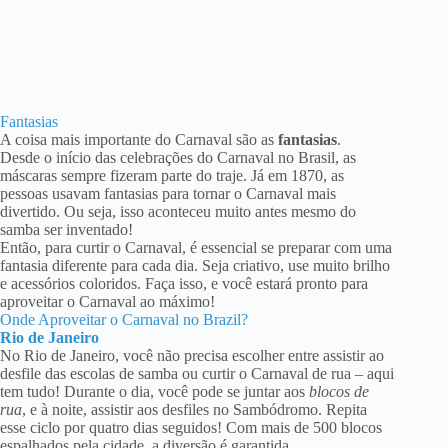
Fantasias
A coisa mais importante do Carnaval são as
fantasias
.
Desde o início das celebrações do Carnaval no Brasil, as
máscaras sempre fizeram parte do traje. Já em 1870, as
pessoas usavam fantasias para tornar o Carnaval mais
divertido. Ou seja, isso aconteceu muito antes mesmo do
samba ser inventado!
Então, para curtir o Carnaval, é essencial se preparar com uma
fantasia diferente para cada dia. Seja criativo, use muito brilho
e acessórios coloridos. Faça isso, e você estará pronto para
aproveitar o Carnaval ao máximo!
Onde Aproveitar o Carnaval no Brazil?
Rio de Janeiro
No Rio de Janeiro, você não precisa escolher entre assistir ao
desfile das escolas de samba ou curtir o Carnaval de rua – aqui
tem tudo! Durante o dia, você pode se juntar aos
blocos de
rua
, e à noite, assistir aos desfiles no Sambódromo. Repita
esse ciclo por quatro dias seguidos! Com mais de 500 blocos
espalhados pela cidade, a diversão é garantida.