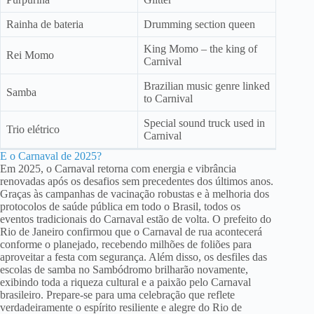
Rainha de bateria
Drumming section queen
King Momo – the king of
Rei Momo
Carnival
Brazilian music genre linked
Samba
to Carnival
Special sound truck used in
Trio elétrico
Carnival
E o Carnaval de 2025?
Em 2025, o Carnaval retorna com energia e vibrância
renovadas após os desafios sem precedentes dos últimos anos.
Graças às campanhas de vacinação robustas e à melhoria dos
protocolos de saúde pública em todo o Brasil, todos os
eventos tradicionais do Carnaval estão de volta. O prefeito do
Rio de Janeiro confirmou que o Carnaval de rua acontecerá
conforme o planejado, recebendo milhões de foliões para
aproveitar a festa com segurança. Além disso, os desfiles das
escolas de samba no Sambódromo brilharão novamente,
exibindo toda a riqueza cultural e a paixão pelo Carnaval
brasileiro. Prepare-se para uma celebração que reflete
verdadeiramente o espírito resiliente e alegre do Rio de