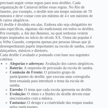
precisam seguir certas regras para seus desfiles. Cada
organização de Carnaval define essas regras. No Rio de
Janeiro, por exemplo, o desfile tem um tempo máximo de 70
minutos e deve contar com um mínimo de 4 e um máximo de
6 carros alegóricos.
O desfile é dividido em alas. Embora não seja obrigatório ter
alas específicas, algumas são tradicionais em todos os desfiles.
Por exemplo, a
Ala das Baianas
, na qual senhoras vestem
trajes inspirados no início do século XX. Outra ala popular é
a
Velha Guarda
, composta apenas por pessoas idosas que já
desempenharam papéis importantes na escola de samba, como
dançarinos, músicos e diretores.
Cada desfile é avaliado e pontuado com base nos seguintes
critérios:
Alegorias e adereços:
Avaliação dos carros alegóricos.
Bateria:
A orquestra de percussão da escola de samba.
Comissão de Frente:
O primeiro grupo de
participantes do desfile, que executa uma coreografia
bem ensaiada para introduzir o tema da escola de
samba.
Enredo:
O tema que cada escola apresenta no desfile.
Evolução:
O ritmo e a fluidez do desfile devem estar
sincronizados com a música.
Fantasias:
O design e a criatividade das roupas usadas
pelos participantes.