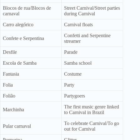
Blocos de rua/Blocos de
Street Carnival/Street parties
carnaval
during Carnival
Carro alegórico
Carnival floats
Confetti and Serpentine
Confete e Serpentina
streamer
Desfile
Parade
Escola de Samba
Samba school
Fantasia
Costume
Folia
Party
Folião
Partygoers
The first music genre linked
Marchinha
to Carnival in Brazil
To celebrate Carnival/To go
Pular carnaval
out for Carnival
Purpurina
Glitter