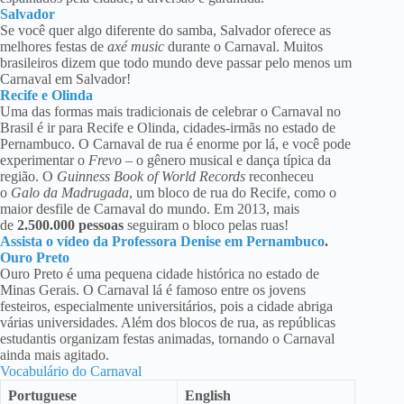
Salvador
Se você quer algo diferente do samba, Salvador oferece as
melhores festas de
axé music
durante o Carnaval. Muitos
brasileiros dizem que todo mundo deve passar pelo menos um
Carnaval em Salvador!
Recife e Olinda
Uma das formas mais tradicionais de celebrar o Carnaval no
Brasil é ir para Recife e Olinda, cidades-irmãs no estado de
Pernambuco. O Carnaval de rua é enorme por lá, e você pode
experimentar o
Frevo
– o gênero musical e dança típica da
região. O
Guinness Book of World Records
reconheceu
o
Galo da Madrugada
, um bloco de rua do Recife, como o
maior desfile de Carnaval do mundo. Em 2013, mais
de
2.500.000 pessoas
seguiram o bloco pelas ruas!
Assista o vídeo da Professora Denise em Pernambuco
.
Ouro Preto
Ouro Preto é uma pequena cidade histórica no estado de
Minas Gerais. O Carnaval lá é famoso entre os jovens
festeiros, especialmente universitários, pois a cidade abriga
várias universidades. Além dos blocos de rua, as repúblicas
estudantis organizam festas animadas, tornando o Carnaval
ainda mais agitado.
Vocabulário do Carnaval
Portuguese
English