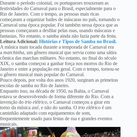
Durante o período colonial, os portugueses trouxeram as
festividades do Carnaval para o Brasil, especialmente para o
Rio de Janeiro. Com o tempo, as pessoas mais ricas
começaram a organizar bailes de máscaras no país, tornando o
Carnaval uma época popular. Foi também nessa época que as
pessoas começaram a desfilar pelas ruas, usando máscaras e
fantasias. No entanto, o samba ainda não fazia parte da festa.
Leitura Adicional:
Histórias e Tipos de Samba no Brasil.
A música mais tocada durante a temporada de Carnaval era
a
marchinha
, um gênero musical que servia como uma sátira
cômica das marchas militares. No entanto, no final do século
XIX, o samba começou a ganhar força nos morros do Rio de
Janeiro e entre a população em geral. Com o tempo, tornou-se
o gênero musical mais popular do Carnaval.
Pouco depois, por volta dos anos 1920, surgiram as primeiras
escolas de samba no Rio de Janeiro.
Enquanto isso, na década de 1950, na Bahia, o Carnaval
estava se desenvolvendo de forma diferente do Rio. Com a
invenção do
trio elétrico
, o Carnaval começou a girar em
torno da música
axé
, e não do samba. O
trio elétrico
é um
caminhão adaptado com equipamentos de som,
frequentemente usado para festas de rua e grandes eventos
musicais.