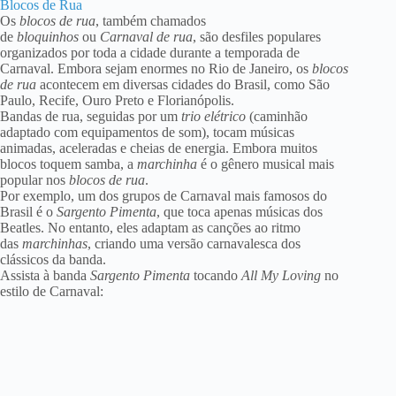
Blocos de Rua
Os
blocos de rua
, também chamados
de
bloquinhos
ou
Carnaval de rua
, são desfiles populares
organizados por toda a cidade durante a temporada de
Carnaval. Embora sejam enormes no Rio de Janeiro, os
blocos
de rua
acontecem em diversas cidades do Brasil, como São
Paulo, Recife, Ouro Preto e Florianópolis.
Bandas de rua, seguidas por um
trio elétrico
(caminhão
adaptado com equipamentos de som), tocam músicas
animadas, aceleradas e cheias de energia. Embora muitos
blocos toquem samba, a
marchinha
é o gênero musical mais
popular nos
blocos de rua
.
Por exemplo, um dos grupos de Carnaval mais famosos do
Brasil é o
Sargento Pimenta
, que toca apenas músicas dos
Beatles. No entanto, eles adaptam as canções ao ritmo
das
marchinhas
, criando uma versão carnavalesca dos
clássicos da banda.
Assista à banda
Sargento Pimenta
tocando
All My Loving
no
estilo de Carnaval: