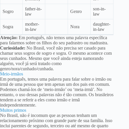
father-in-
son-in-
Sogro
Genro
law
law
mother-
daughter-
Sogra
Nora
in-law
in-law
Atenção:
Em português, não temos uma palavra específica
para falarmos sobre os filhos do seu padrastro ou madrastra.
Curiosidade:
No Brasil, você não precisa ser casado para
chamar seus sogros de sogro e sogra. O mesmo acontece com
seus cunhados. Mesmo que você ainda esteja namorando
alguém, você já será tratado como
genro/nora/cunhado/cunhada.
Meio-irmãos
Em português, temos uma palavra para falar sobre o irmão ou
irmã de uma pessoa que tem apenas um dos pais em comum.
Podemos chamá-los de ‘meio-irmão’ ou ‘meia-irmã’. No
entanto, o uso dessas palavras não é tão comum. Os brasileiros
tendem a se referir a eles como irmão e irmã
independentemente.
Muitos primos
No Brasil, não é incomum que as pessoas tenham um
relacionamento próximo com grande parte de sua família. Isso
inclui parentes de segundo, terceiro ou até mesmo de quarto