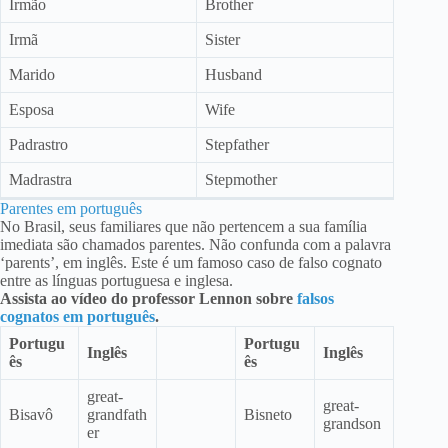
Irmão
Brother
Irmã
Sister
Marido
Husband
Esposa
Wife
Padrastro
Stepfather
Madrastra
Stepmother
Parentes em português
No Brasil, seus familiares que não pertencem a sua família
imediata são chamados parentes. Não confunda com a palavra
‘parents’, em inglês. Este é um famoso caso de falso cognato
entre as línguas portuguesa e inglesa.
Assista ao vídeo do professor Lennon sobre
falsos
cognatos em português
.
Portugu
Portugu
Inglês
Inglês
ês
ês
great-
great-
Bisavô
grandfath
Bisneto
grandson
er