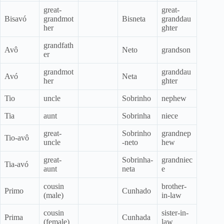
great-
great-
Bisavó
grandmot
Bisneta
granddau
her
ghter
grandfath
Avô
Neto
grandson
er
grandmot
granddau
Avó
Neta
her
ghter
Tio
uncle
Sobrinho
nephew
Tia
aunt
Sobrinha
niece
great-
Sobrinho
grandnep
Tio-avô
uncle
-neto
hew
great-
Sobrinha-
grandniec
Tia-avó
aunt
neta
e
cousin
brother-
Primo
Cunhado
(male)
in-law
cousin
sister-in-
Prima
Cunhada
(female)
law