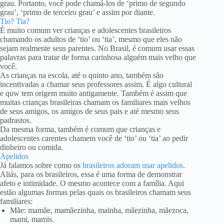
grau. Portanto, você pode chamá-los de ‘primo de segundo
grau’, ‘primo de terceiro grau’ e assim por diante.
Tio? Tia?
É muito comum ver crianças e adolescentes brasileiros
chamando os adultos de ‘tio’ ou ‘tia’, mesmo que eles não
sejam realmente seus parentes. No Brasil, é comum usar essas
palavras para tratar de forma carinhosa alguém mais velho que
você.
As crianças na escola, até o quinto ano, também são
incentivadas a chamar seus professores assim. É algo cultural
e quw tem origem muito antigamente. Também é assim que
muitas crianças brasileiras chamam os familiares mais velhos
de seus amigos, os amigos de seus pais e até mesmo seus
padrastos.
Da mesma forma, também é comum que crianças e
adolescentes carentes chamem você de ‘tio’ ou ‘tia’ ao pedir
dinheiro ou comida.
Apelidos
Já falamos sobre como os
brasileiros adoram usar apelidos
.
Aliás, para os brasileiros, essa é uma forma de demonstrar
afeto e intimidade. O mesmo acontece com a família. Aqui
estão algumas formas pelas quais os brasileiros chamam seus
familiares:
Mãe: mamãe, mamãezinha, mainha, mãezinha, mãezoca,
mami, mamis.