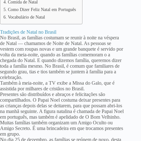
Comida de Natal
Como Dizer Feliz Natal em Português
Vocabulário de Natal
Tradições de Natal no Brasil
No Brasil, as famílias costumam se reunir à noite na véspera
de Natal — chamamos de Noite de Natal. As pessoas se
vestem com roupas novas e um grande banquete é servido por
volta da meia-noite, quando as famílias comemoram o a
chegada do Natal. E quando dizemos família, queremos dizer
toda a família mesmo. No Brasil, é comum que familiares de
segundo grau, tias e tios também se juntem à família para a
celebração.
Também à meia-noite, a TV exibe a Missa do Galo, que é
assistida por milhares de cristãos no Brasil.
Presentes são distribuídos e abraços e felicitações são
compartilhados. O Papai Noel costuma deixar presentes para
as crianças depois delas se deitarem, para que possam abri-los
na manhã seguinte. A figura natalina é chamada de Papai Noel
em português, mas também é apelidado de O Bom Velhinho.
Muitas famílias também organizam um Amigo Oculto ou
Amigo Secreto. É uma brincadeira em que trocamos presentes
em grupo.
No dia 25 de dezembro, as famílias se reúnem de novo, desta