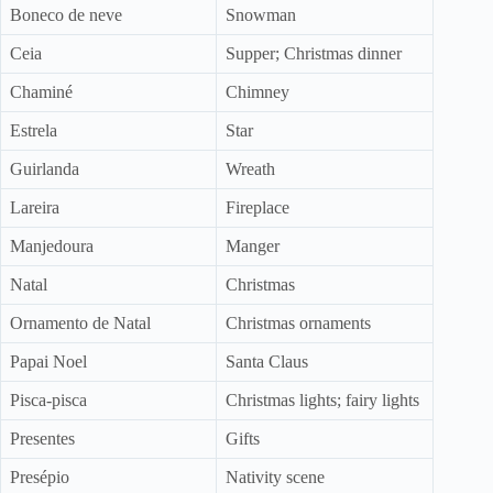
Boneco de neve
Snowman
Ceia
Supper; Christmas dinner
Chaminé
Chimney
Estrela
Star
Guirlanda
Wreath
Lareira
Fireplace
Manjedoura
Manger
Natal
Christmas
Ornamento de Natal
Christmas ornaments
Papai Noel
Santa Claus
Pisca-pisca
Christmas lights; fairy lights
Presentes
Gifts
Presépio
Nativity scene