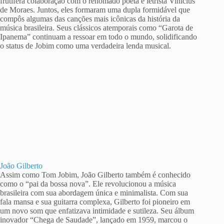
frutífera colaboração com o renomado poeta e letrista Vinícius
de Moraes. Juntos, eles formaram uma dupla formidável que
compôs algumas das canções mais icônicas da história da
música brasileira. Seus clássicos atemporais como “Garota de
Ipanema” continuam a ressoar em todo o mundo, solidificando
o status de Jobim como uma verdadeira lenda musical.
João Gilberto
Assim como Tom Jobim, João Gilberto também é conhecido
como o “pai da bossa nova”. Ele revolucionou a música
brasileira com sua abordagem única e minimalista. Com sua
fala mansa e sua guitarra complexa, Gilberto foi pioneiro em
um novo som que enfatizava intimidade e sutileza. Seu álbum
inovador “Chega de Saudade”, lançado em 1959, marcou o