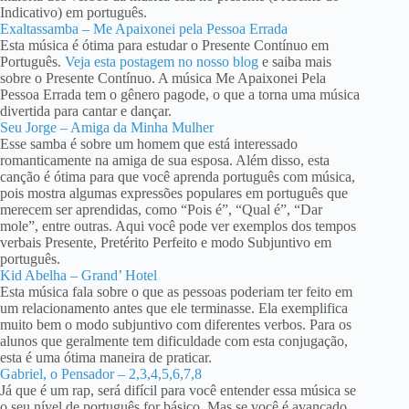
Indicativo) em português.
Exaltassamba – Me Apaixonei pela Pessoa Errada
Esta música é ótima para estudar o Presente Contínuo em
Português.
Veja esta postagem no nosso blog
e saiba mais
sobre o Presente Contínuo. A música Me Apaixonei Pela
Pessoa Errada tem o gênero pagode, o que a torna uma música
divertida para cantar e dançar.
Seu Jorge – Amiga da Minha Mulher
Esse samba é sobre um homem que está interessado
romanticamente na amiga de sua esposa. Além disso, esta
canção é ótima para que você aprenda português com música,
pois mostra algumas expressões populares em português que
merecem ser aprendidas, como “Pois é”, “Qual é”, “Dar
mole”, entre outras. Aqui você pode ver exemplos dos tempos
verbais Presente, Pretérito Perfeito e modo Subjuntivo em
português.
Kid Abelha – Grand’ Hotel
Esta música fala sobre o que as pessoas poderiam ter feito em
um relacionamento antes que ele terminasse. Ela exemplifica
muito bem o modo subjuntivo com diferentes verbos. Para os
alunos que geralmente tem dificuldade com esta conjugação,
esta é uma ótima maneira de praticar.
Gabriel, o Pensador – 2,3,4,5,6,7,8
Já que é um rap, será difícil para você entender essa música se
o seu nível de português for básico. Mas se você é avançado,