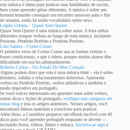
esta música é ótima para praticar suas habilidades de escuta,
bem como aprender gírias diferentes. A música é sobre um
homem tentando conseguir um encontro amoroso para o fim
de semana, então há muito vocabulário sobre sexo.
Legião Urbana – Quase Sem Querer
Quase Sem Querer é uma música sobre amor. A letra utiliza
diferentes tempos verbais ao longo de toda música, incluindo
Presente, Pretérito Perfeito e Pretérito Perfeito.
Lulu Santos – Certas Coisas
O primeiro verso de Certas Coisas usa as formas verbais e
frases condicionais, o que é ótimo, porque muitos alunos têm
dificuldade em usá-las adequadamente.
Roberto Carlos – Do Fundo Do Meu Coração
Alguns podem dizer que esta é uma música triste – ela é sobre
términos, solidão e relacionamentos dolorosos. Apresenta
verbos no Pretérito Perfeito, verbos infinitivos e também o
modo imperativo em português.
Se você estiver interessado em aprender mais sobre verbos,
outras dicas e lições de português,
verifique esta categoria em
nosso blog
e leia os artigos anteriores. Nesses artigos, você
encontrará ótimos materiais e exercícios para praticar.
Além disso, a Caminhos preparou um eBook incrível com 40
dicas para você aprender português enquanto se diverte —
incluindo livros, vídeos, filmes e música.
Inscreva-se aqui
e
obtenha seu e-book GRÁTIS!