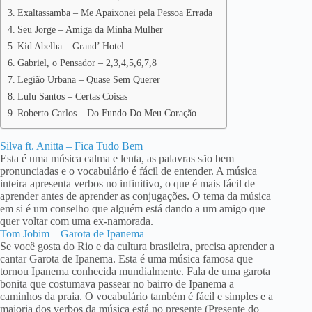
Exaltassamba – Me Apaixonei pela Pessoa Errada
Seu Jorge – Amiga da Minha Mulher
Kid Abelha – Grand’ Hotel
Gabriel, o Pensador – 2,3,4,5,6,7,8
Legião Urbana – Quase Sem Querer
Lulu Santos – Certas Coisas
Roberto Carlos – Do Fundo Do Meu Coração
Silva ft. Anitta – Fica Tudo Bem
Esta é uma música calma e lenta, as palavras são bem
pronunciadas e o vocabulário é fácil de entender. A música
inteira apresenta verbos no infinitivo, o que é mais fácil de
aprender antes de aprender as conjugações. O tema da música
em si é um conselho que alguém está dando a um amigo que
quer voltar com uma ex-namorada.
Tom Jobim – Garota de Ipanema
Se você gosta do Rio e da cultura brasileira, precisa aprender a
cantar Garota de Ipanema. Esta é uma música famosa que
tornou Ipanema conhecida mundialmente. Fala de uma garota
bonita que costumava passear no bairro de Ipanema a
caminhos da praia. O vocabulário também é fácil e simples e a
maioria dos verbos da música está no presente (Presente do