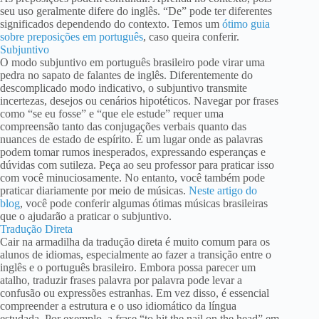
seu uso geralmente difere do inglês. “De” pode ter diferentes
significados dependendo do contexto. Temos um
ótimo guia
sobre preposições em português
, caso queira conferir.
Subjuntivo
O modo subjuntivo em português brasileiro pode virar uma
pedra no sapato de falantes de inglês. Diferentemente do
descomplicado modo indicativo, o subjuntivo transmite
incertezas, desejos ou cenários hipotéticos. Navegar por frases
como “se eu fosse” e “que ele estude” requer uma
compreensão tanto das conjugações verbais quanto das
nuances de estado de espírito. É um lugar onde as palavras
podem tomar rumos inesperados, expressando esperanças e
dúvidas com sutileza. Peça ao seu professor para praticar isso
com você minuciosamente. No entanto, você também pode
praticar diariamente por meio de músicas.
Neste artigo do
blog
, você pode conferir algumas ótimas músicas brasileiras
que o ajudarão a praticar o subjuntivo.
Tradução Direta
Cair na armadilha da tradução direta é muito comum para os
alunos de idiomas, especialmente ao fazer a transição entre o
inglês e o português brasileiro. Embora possa parecer um
atalho, traduzir frases palavra por palavra pode levar a
confusão ou expressões estranhas. Em vez disso, é essencial
compreender a estrutura e o uso idiomático da língua
estudada. Por exemplo, a frase “to hit the nail on the head” em