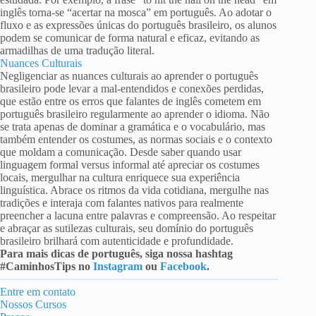
inglês torna-se “acertar na mosca” em português. Ao adotar o
fluxo e as expressões únicas do português brasileiro, os alunos
podem se comunicar de forma natural e eficaz, evitando as
armadilhas de uma tradução literal.
Nuances Culturais
Negligenciar as nuances culturais ao aprender o português
brasileiro pode levar a mal-entendidos e conexões perdidas,
que estão entre os erros que falantes de inglês cometem em
português brasileiro regularmente ao aprender o idioma. Não
se trata apenas de dominar a gramática e o vocabulário, mas
também entender os costumes, as normas sociais e o contexto
que moldam a comunicação. Desde saber quando usar
linguagem formal versus informal até apreciar os costumes
locais, mergulhar na cultura enriquece sua experiência
linguística. Abrace os ritmos da vida cotidiana, mergulhe nas
tradições e interaja com falantes nativos para realmente
preencher a lacuna entre palavras e compreensão. Ao respeitar
e abraçar as sutilezas culturais, seu domínio do português
brasileiro brilhará com autenticidade e profundidade.
Para mais dicas de português, siga nossa hashtag
#CaminhosTips no
Instagram
ou
Facebook
.
Entre em contato
Nossos Cursos