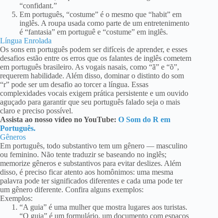
“confidant.”
Em português, “costume” é o mesmo que “habit” em
inglês. A roupa usada como parte de um entretenimento
é “fantasia” em portuguê e “costume” em inglês.
Língua Enrolada
Os sons em português podem ser difíceis de aprender, e esses
desafios estão entre os erros que os falantes de inglês cometem
em português brasileiro. As vogais nasais, como “ã” e “õ”,
requerem habilidade. Além disso, dominar o distinto do som
“r” pode ser um desafio ao torcer a língua. Essas
complexidades vocais exigem prática persistente e um ouvido
aguçado para garantir que seu português falado seja o mais
claro e preciso possível.
Assista ao nosso vídeo no YouTube:
O Som do R em
Português.
Gêneros
Em português, todo substantivo tem um gênero — masculino
ou feminino. Não tente traduzir se baseando no inglês;
memorize gêneros e substantivos para evitar deslizes. Além
disso, é preciso ficar atento aos homônimos: uma mesma
palavra pode ter significados diferentes e cada uma pode ter
um gênero diferente. Confira alguns exemplos:
Exemplos:
“A guia” é uma mulher que mostra lugares aos turistas.
“O guia” é um formulário, um documento com espaços