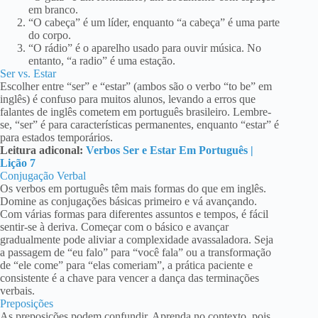
em branco.
“O cabeça” é um líder, enquanto “a cabeça” é uma parte
do corpo.
“O rádio” é o aparelho usado para ouvir música. No
entanto, “a radio” é uma estação.
Ser vs. Estar
Escolher entre “ser” e “estar” (ambos são o verbo “to be” em
inglês) é confuso para muitos alunos, levando a erros que
falantes de inglês cometem em português brasileiro. Lembre-
se, “ser” é para características permanentes, enquanto “estar” é
para estados temporários.
Leitura adiconal:
Verbos Ser e Estar Em Português |
Lição 7
Conjugação Verbal
Os verbos em português têm mais formas do que em inglês.
Domine as conjugações básicas primeiro e vá avançando.
Com várias formas para diferentes assuntos e tempos, é fácil
sentir-se à deriva. Começar com o básico e avançar
gradualmente pode aliviar a complexidade avassaladora. Seja
a passagem de “eu falo” para “você fala” ou a transformação
de “ele come” para “elas comeriam”, a prática paciente e
consistente é a chave para vencer a dança das terminações
verbais.
Preposições
As preposições podem confundir. Aprenda no contexto, pois