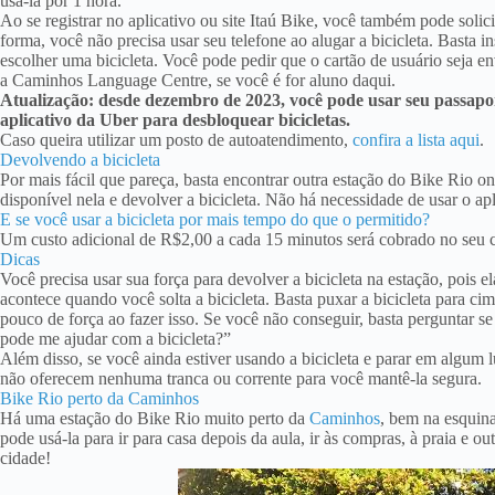
usá-la por 1 hora.
Ao se registrar no aplicativo ou site Itaú Bike, você também pode solic
forma, você não precisa usar seu telefone ao alugar a bicicleta. Basta i
escolher uma bicicleta. Você pode pedir que o cartão de usuário seja
a Caminhos Language Centre, se você é for aluno daqui.
Atualização: desde dezembro de 2023, você pode usar seu passapo
aplicativo da Uber para desbloquear bicicletas.
Caso queira utilizar um posto de autoatendimento,
confira a lista aqui
.
Devolvendo a bicicleta
Por mais fácil que pareça, basta encontrar outra estação do Bike Rio on
disponível nela e devolver a bicicleta. Não há necessidade de usar o apl
E se você usar a bicicleta por mais tempo do que o permitido?
Um custo adicional de R$2,00 a cada 15 minutos será cobrado no seu ca
Dicas
Você precisa usar sua força para devolver a bicicleta na estação, pois 
acontece quando você solta a bicicleta. Basta puxar a bicicleta para c
pouco de força ao fazer isso. Se você não conseguir, basta perguntar s
pode me ajudar com a bicicleta?”
Além disso, se você ainda estiver usando a bicicleta e parar em algum lug
não oferecem nenhuma tranca ou corrente para você mantê-la segura.
Bike Rio perto da Caminhos
Há uma estação do Bike Rio muito perto da
Caminhos
, bem na esqui
pode usá-la para ir para casa depois da aula, ir às compras, à praia e ou
cidade!