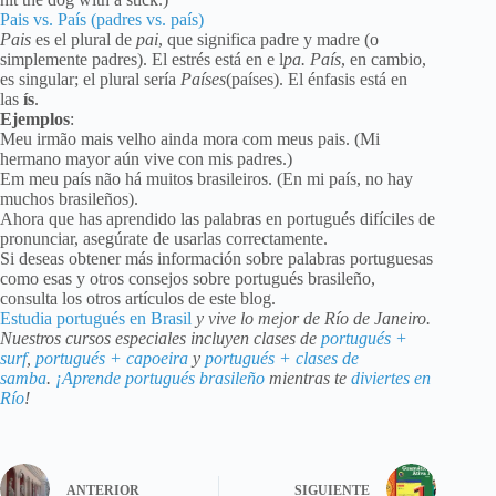
Pais vs. País (padres vs. país)
Pais
es el plural de
pai
, que significa padre y madre (o
simplemente padres). El estrés está en e l
pa
.
País
, en cambio,
es singular; el plural sería
Países
(países). El énfasis está en
las
ís
.
Ejemplos
:
Meu irmão mais velho ainda mora com meus pais. (Mi
hermano mayor aún vive con mis padres.)
Em meu país não há muitos brasileiros. (En mi país, no hay
muchos brasileños).
Ahora que has aprendido las palabras en portugués difíciles de
pronunciar, asegúrate de usarlas correctamente.
Si deseas obtener más información sobre palabras portuguesas
como esas y otros consejos sobre portugués brasileño,
consulta los otros artículos de este blog.
Estudia portugués en Brasil
y vive lo mejor de Río de Janeiro.
Nuestros cursos especiales incluyen clases de
portugués +
surf
,
portugués + capoeira
y
portugués + clases de
samba
.
¡Aprende portugués brasileño
mientras te
diviertes en
Río
!
ANTERIOR
SIGUIENTE