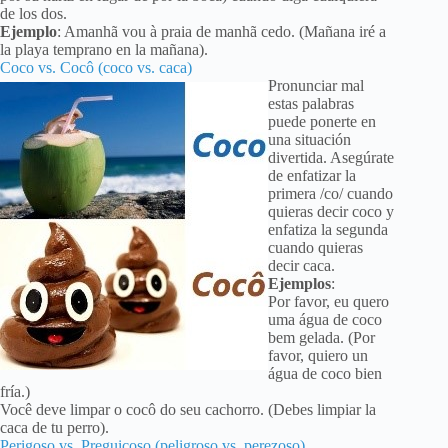
de los dos.
Ejemplo
: Amanhã vou à praia de manhã cedo. (Mañana iré a
la playa temprano en la mañana).
Coco vs. Cocô (coco vs. caca)
Pronunciar mal
estas palabras
puede ponerte en
una situación
divertida. Asegúrate
de enfatizar la
primera /co/ cuando
quieras decir coco y
enfatiza la segunda
cuando quieras
decir caca.
Ejemplos
:
Por favor, eu quero
uma água de coco
bem gelada. (Por
favor, quiero un
água de coco bien
fría.)
Você deve limpar o cocô do seu cachorro. (Debes limpiar la
caca de tu perro).
Perigoso vs. Preguiçoso (peligroso vs. perezoso)