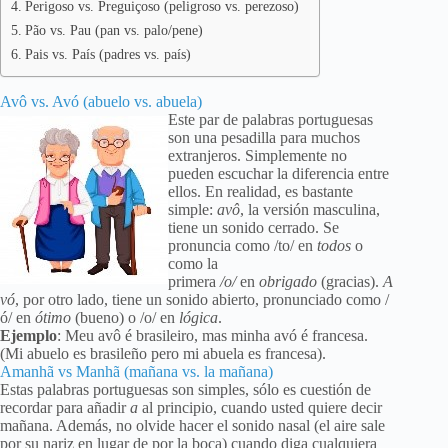
Perigoso vs. Preguiçoso (peligroso vs. perezoso)
Pão vs. Pau (pan vs. palo/pene)
Pais vs. País (padres vs. país)
Avô vs. Avó (abuelo vs. abuela)
Este par de palabras portuguesas
son una pesadilla para muchos
extranjeros. Simplemente no
pueden escuchar la diferencia entre
ellos. En realidad, es bastante
simple:
avô
, la versión masculina,
tiene un sonido cerrado. Se
pronuncia como /to/ en
todos
o
como la
primera
/o/
en
obrigado
(gracias).
A
vó
, por otro lado, tiene un sonido abierto, pronunciado como /
ó/ en
ótimo
(bueno) o /o/ en
lógica
.
Ejemplo
: Meu avô é brasileiro, mas minha avó é francesa.
(Mi abuelo es brasileño pero mi abuela es francesa).
Amanhã vs Manhã (mañana vs. la mañana)
Estas palabras portuguesas son simples, sólo es cuestión de
recordar para añadir
a
al principio, cuando usted quiere decir
mañana. Además, no olvide hacer el sonido nasal (el aire sale
por su nariz en lugar de por la boca) cuando diga cualquiera