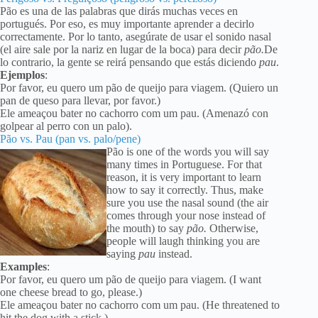
Pão es una de las palabras que dirás muchas veces en
portugués. Por eso, es muy importante aprender a decirlo
correctamente. Por lo tanto, asegúrate de usar el sonido nasal
(el aire sale por la nariz en lugar de la boca) para decir
pão.
De
lo contrario, la gente se reirá pensando que estás diciendo
pau
.
Ejemplos
:
Por favor, eu quero um pão de queijo para viagem. (Quiero un
pan de queso para llevar, por favor.)
Ele ameaçou bater no cachorro com um pau. (Amenazó con
golpear al perro con un palo).
Pão vs. Pau (pan vs. palo/pene)
Pão is one of the words you will say
many times in Portuguese. For that
reason, it is very important to learn
how to say it correctly. Thus, make
sure you use the nasal sound (the air
comes through your nose instead of
the mouth) to say
pão.
Otherwise,
people will laugh thinking you are
saying
pau
instead.
Examples
:
Por favor, eu quero um pão de queijo para viagem. (I want
one cheese bread to go, please.)
Ele ameaçou bater no cachorro com um pau. (He threatened to
hit the dog with a stick.)