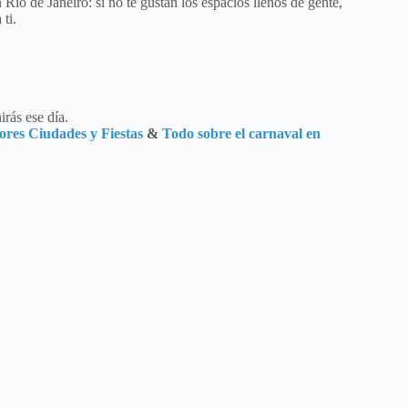
 Río de Janeiro: si no te gustan los espacios llenos de gente,
 ti.
irás ese día.
ores Ciudades y Fiestas
&
Todo sobre el carnaval en