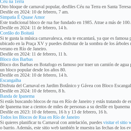
Céu na Terra
Otro bloque de carnaval popular, desfiles Céu na Terra en Santa Teresa.
Desfile en 2024: 10 de febrero, 7 am.
Simpatia É Quase Amor
Este tradicional bloco de rua fue fundado en 1985. Atrae a más de 100.
Desfile en 2024: 11 de febrero, 14 h.
Cordão do Boitatá
Si te gusta la música carnavalesca, esta te encantará, ya que es famosa
ubicado en la Praça XV y puedes disfrutar de la sombra de los árboles mie
verano en Río de Janeiro.
Desfile en 2024: 11 de febrero, 11 h.
Bloco dos Barbas
Bloco dos Barbas en Botafogo es famoso por traer un camión de agua para 
un bloco popular desde los años 80.
Desfile en 2024: 10 de febrero, 14 h.
Escangalha
Disfruta del Carnaval en Jardim Botânico y Gávea con Bloco Escangal
Desfile en 2024: 10 de febrero, 8 h.
Banda de Ipanema
Si estás buscando blocos de rua en Río de Janeiro y estás tratando de e
de Ipanema trae a cientos de miles de personas a su desfile en Ipanema 
Desfile en 2023: 10 de febrero, 16 h y 13 de febrero, 16 h.
Todos los Blocos de Rua en Río de Janeiro
Si quieres planificar tu Carnaval con antelación, puedes
visitar el siti
o barrio. Además, este sitio web también le muestra las fechas de los eve