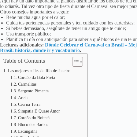
Aquí hay un dato importante si planeas disfrutar de los blocos de rua en
lo odiarás. Tal vez otro tipo de fiesta durante el Carnaval sea mejor para
Otros consejos importantes a seguir:
Bebe mucha agua por el calor;
Cuida tus pertenencias personales y ten cuidado con los carteristas;
Si bebes demasiado, asegúrate de tener un amigo que te cuide;
Usa transporte público;
Planifica tu día con anticipación para saber a qué blocos de rua te un
Lecturas adicionales:
Dónde Celebrar el Carnaval en Brasil – Mej
Brasil: historia, dónde ir y vocabulario
.
Table of Contents
Las mejores calles de Río de Janeiro
Cordão da Bola Preta
Carmelitas
Sargento Pimenta
Areia
Céu na Terra
Simpatia É Quase Amor
Cordão do Boitatá
Bloco dos Barbas
Escangalha