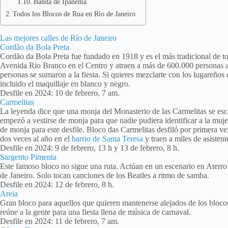
Banda de Ipanema
Todos los Blocos de Rua en Río de Janeiro
Las mejores calles de Río de Janeiro
Cordão da Bola Preta
Cordão da Bola Preta fue fundado en 1918 y es el más tradicional de to
Avenida Rio Branco en el Centro y atraen a más de 600.000 personas a 
personas se sumaron a la fiesta. Si quieres mezclarte con los lugareños 
incluido el maquillaje en blanco y negro.
Desfile en 2024: 10 de febrero, 7 am.
Carmelitas
La leyenda dice que una monja del Monasterio de las Carmelitas se esca
empezó a vestirse de monja para que nadie pudiera identificar a la mujer
de monja para este desfile. Bloco das Carmelitas desfiló por primera ve
dos veces al año en el
barrio de Santa Teresa
y traen a miles de asistente
Desfile en 2024: 9 de febrero, 13 h y 13 de febrero, 8 h.
Sargento Pimenta
Este famoso bloco no sigue una ruta. Actúan en un escenario en Aterro
de Janeiro. Solo tocan canciones de los Beatles a ritmo de samba.
Desfile en 2024: 12 de febrero, 8 h.
Areia
Gran bloco para aquellos que quieren mantenerse alejados de los blocos
reúne a la gente para una fiesta llena de música de carnaval.
Desfile en 2024: 11 de febrero, 7 am.