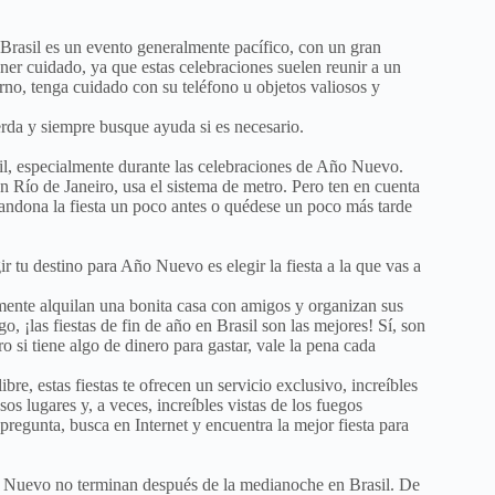
 Brasil es un evento generalmente pacífico, con un gran
tener cuidado, ya que estas celebraciones suelen reunir a un
no, tenga cuidado con su teléfono u objetos valiosos y
rda y siempre busque ayuda si es necesario.
sil, especialmente durante las celebraciones de Año Nuevo.
n Río de Janeiro, usa el sistema de metro. Pero ten en cuenta
bandona la fiesta un poco antes o quédese un poco más tarde
 tu destino para Año Nuevo es elegir la fiesta a la que vas a
ente alquilan una bonita casa con amigos y organizan sus
o, ¡las fiestas de fin de año en Brasil son las mejores! Sí, son
ro si tiene algo de dinero para gastar, vale la pena cada
bre, estas fiestas te ofrecen un servicio exclusivo, increíbles
os lugares y, a veces, increíbles vistas de los fuegos
 pregunta, busca en Internet y encuentra la mejor fiesta para
 Nuevo no terminan después de la medianoche en Brasil. De