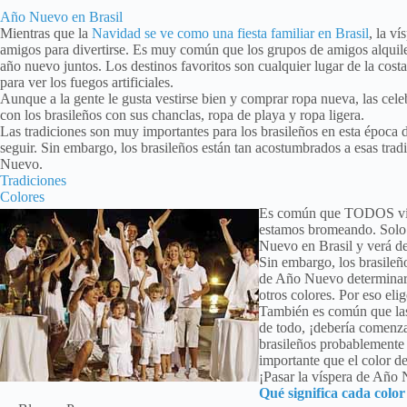
Año Nuevo en Brasil
Mientras que la
Navidad se ve como una fiesta familiar en Brasil
, la v
amigos para divertirse. Es muy común que los grupos de amigos alquile
año nuevo juntos. Los destinos favoritos son cualquier lugar de la costa
para ver los fuegos artificiales.
Aunque a la gente le gusta vestirse bien y comprar ropa nueva, las ce
con los brasileños con sus chanclas, ropa de playa y ropa ligera.
Las tradiciones son muy importantes para los brasileños en esta época
seguir. Sin embargo, los brasileños están tan acostumbrados a esas trad
Nuevo.
Tradiciones
Colores
Es común que TODOS vist
estamos bromeando. Solo
Nuevo en Brasil y verá d
Sin embargo, los brasileño
de Año Nuevo determinará
otros colores. Por eso el
También es común que las
de todo, ¡debería comenza
brasileños probablemente 
importante que el color de
¡Pasar la víspera de Año
Qué significa cada color