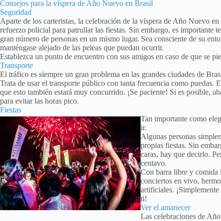
Consejos para la víspera de Año Nuevo en Brasil
Seguridad
Aparte de los carteristas, la celebración de la víspera de Año Nuevo en
refuerzo policial para patrullar las fiestas. Sin embargo, es importante 
gran número de personas en un mismo lugar. Sea consciente de su entor
manténgase alejado de las peleas que puedan ocurrir.
Establezca un punto de encuentro con sus amigos en caso de que se pie
Transporte
El tráfico es siempre un gran problema en las grandes ciudades de Bra
Trata de usar el transporte público con tanta frecuencia como puedas. E
que esto también estará muy concurrido. ¡Se paciente! Si es posible, a
para evitar las horas pico.
Fiestas
Tan importante como elegir
ir.
Algunas personas simplem
propias fiestas. Sin embarg
caras, hay que decirlo. Pe
centavo.
Con barra libre y comida li
conciertos en vivo, hermos
artificiales. ¡Simplemente
ti!
Ver el amanecer
Las celebraciones de Año