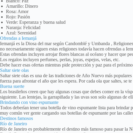
Blanco: Paz
Amarillo: Dinero
Rosa: Amor
Rojo: Pasión
Verde: Esperanza y buena salud
Naranja: Felicidad
Azul: Serenidad
Ofrendas a Iemanjá
Iemanjá es la Diosa del mar según Candomblé y Umbanda , Religiones 
no necesariamente siguen estas religiones todavía hacen ofrendas a Ie
Estas ofrendas incluyen arrojar flores blancas al océano y hacer que p
Los regalos incluyen perfumes, perlas, joyas, espejos, velas, etc.
Debe hacer esas ofertas mientras pide protección y paz para el próximo
Saltar siete olas
Saltar siete olas es una de las tradiciones de Año Nuevo más populares e
fuerza para afrontar el año que les espera. Por cada ola que saltes, se t
Buena suerte
Los brasileños creen que hay algunas cosas que debes comer en la vísp
siguiente. Las lentejas, la garrapiñada y las uvas son solo algunas de ell
Brindando con vino espumante
Todos deberían tener una botella de vino espumante lista para brindar
muy común ver gente cargando sus botellas de espumante por las calles
Destinos famosos
Río de Janeiro
Río de Janeiro es probablemente el destino más famoso para pasar la 