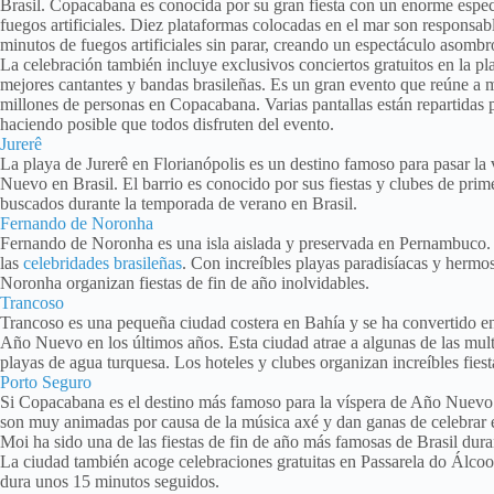
Brasil. Copacabana es conocida por su gran fiesta con un enorme espe
fuegos artificiales. Diez plataformas colocadas en el mar son responsab
minutos de fuegos artificiales sin parar, creando un espectáculo asombro
La celebración también incluye exclusivos conciertos gratuitos en la pl
mejores cantantes y bandas brasileñas. Es un gran evento que reúne a 
millones de personas en Copacabana. Varias pantallas están repartidas p
haciendo posible que todos disfruten del evento.
Jurerê
La playa de Jurerê en Florianópolis es un destino famoso para pasar la
Nuevo en Brasil. El barrio es conocido por sus fiestas y clubes de prim
buscados durante la temporada de verano en Brasil.
Fernando de Noronha
Fernando de Noronha es una isla aislada y preservada en Pernambuco. 
las
celebridades brasileñas
. Con increíbles playas paradisíacas y hermo
Noronha organizan fiestas de fin de año inolvidables.
Trancoso
Trancoso es una pequeña ciudad costera en Bahía y se ha convertido en
Año Nuevo en los últimos años. Esta ciudad atrae a algunas de las mult
playas de agua turquesa. Los hoteles y clubes organizan increíbles fies
Porto Seguro
Si Copacabana es el destino más famoso para la víspera de Año Nuevo e
son muy animadas por causa de la música axé y dan ganas de celebrar e
Moi ha sido una de las fiestas de fin de año más famosas de Brasil dura
La ciudad también acoge celebraciones gratuitas en Passarela do Álcool
dura unos 15 minutos seguidos.