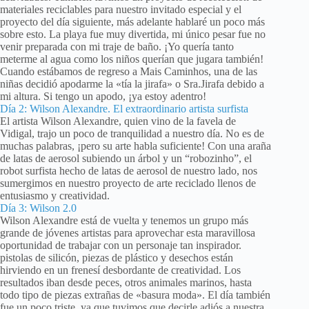
materiales reciclables para nuestro invitado especial y el
proyecto del día siguiente, más adelante hablaré un poco más
sobre esto. La playa fue muy divertida, mi único pesar fue no
venir preparada con mi traje de baño. ¡Yo quería tanto
meterme al agua como los niños querían que jugara también!
Cuando estábamos de regreso a Mais Caminhos, una de las
niñas decidió apodarme la «tía la jirafa» o Sra.Jirafa debido a
mi altura. Si tengo un apodo, ¡ya estoy adentro!
Día 2: Wilson Alexandre. El extraordinario artista surfista
El artista Wilson Alexandre, quien vino de la favela de
Vidigal, trajo un poco de tranquilidad a nuestro día. No es de
muchas palabras, ¡pero su arte habla suficiente! Con una araña
de latas de aerosol subiendo un árbol y un “robozinho”, el
robot surfista hecho de latas de aerosol de nuestro lado, nos
sumergimos en nuestro proyecto de arte reciclado llenos de
entusiasmo y creatividad.
Día 3: Wilson 2.0
Wilson Alexandre está de vuelta y tenemos un grupo más
grande de jóvenes artistas para aprovechar esta maravillosa
oportunidad de trabajar con un personaje tan inspirador.
pistolas de silicón, piezas de plástico y desechos están
hirviendo en un frenesí desbordante de creatividad. Los
resultados iban desde peces, otros animales marinos, hasta
todo tipo de piezas extrañas de «basura moda». El día también
fue un poco triste, ya que tuvimos que decirle adiós a nuestra