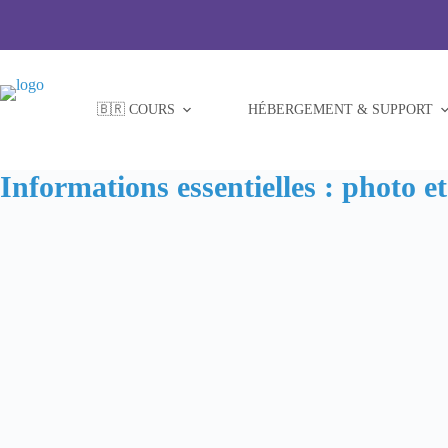
Passer
au
contenu
🇧🇷 COURS
HÉBERGEMENT & SUPPORT
Informations essentielles : photo e