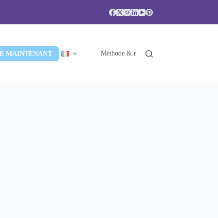
Méthode & niveaux
Accréditations & 
E MAINTENANT