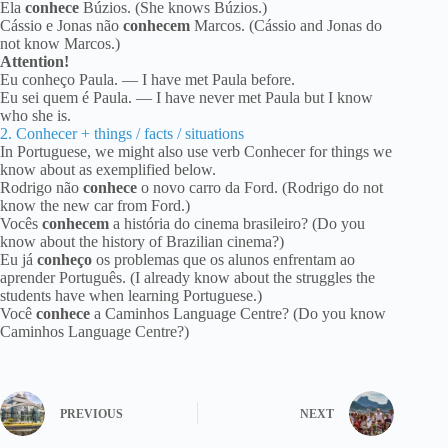
Ela
conhece
Búzios. (She knows Búzios.)
Cássio e Jonas não
conhecem
Marcos. (Cássio and Jonas do
not know Marcos.)
Attention!
Eu conheço Paula. — I have met Paula before.
Eu sei quem é Paula. — I have never met Paula but I know
who she is.
2. Conhecer + things / facts / situations
In Portuguese, we might also use verb Conhecer for things we
know about as exemplified below.
Rodrigo não
conhece
o novo carro da Ford. (Rodrigo do not
know the new car from Ford.)
Vocês
conhecem
a história do cinema brasileiro? (Do you
know about the history of Brazilian cinema?)
Eu já
conheço
os problemas que os alunos enfrentam ao
aprender Português. (I already know about the struggles the
students have when learning Portuguese.)
Você
conhece
a Caminhos Language Centre? (Do you know
Caminhos Language Centre?)
PREVIOUS
NEXT