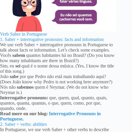
Verb Saber in Portuguese
1. Saber + interrogative pronouns: facts and information
We use verb Saber + interrogative pronouns in Portuguese to
talk about facts or information. Let’s check some examples.
Vocês
sabem
quantos habitantes há no Brasil? (Do you know
how many inhabitants are there in Brazil?)
Sim, eu
sei
qual é o nome dessa música. (Yes, I know the title
of this song.)
João
sabe
por que Pedro não está mais trabalhando aqui?
(Does João know why Pedro is not working here anymore?)
Nós não
sabemos
quem é Neymar. (We do not know who
Neymar is.)
Interrogative pronouns:
que, quem, qual, quanto, quais,
quantos, quanta, quantas, o que, quem, como, por que,
quando, onde.
Read more on our blog:
Interrogative Pronouns in
Portuguese
.
2. Saber + verbs: abilities
In Portuguese, we use verb Saber + other verbs to describe