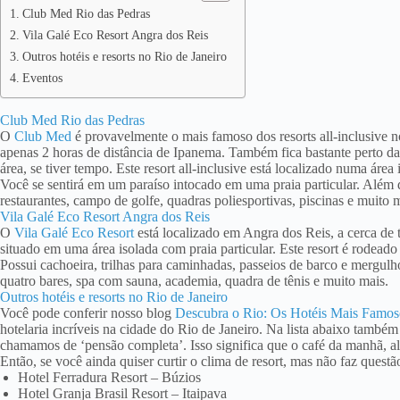
Club Med Rio das Pedras
Vila Galé Eco Resort Angra dos Reis
Outros hotéis e resorts no Rio de Janeiro
Eventos
Club Med Rio das Pedras
O
Club Med
é provavelmente o mais famoso dos resorts all-inclusive n
apenas 2 horas de distância de Ipanema. Também fica bastante perto d
área, se tiver tempo. Este resort all-inclusive está localizado numa área
Você se sentirá em um paraíso intocado em uma praia particular. Além 
restaurantes, campo de golfe, quadras poliesportivas, piscinas e muito 
Vila Galé Eco Resort Angra dos Reis
O
Vila Galé Eco Resort
está localizado em Angra dos Reis, a cerca d
situado em uma área isolada com praia particular. Este resort é rodeado p
Possui cachoeira, trilhas para caminhadas, passeios de barco e mergulho
quatro bares, spa com sauna, academia, quadra de tênis e muito mais.
Outros hotéis e resorts no Rio de Janeiro
Você pode conferir nosso blog
Descubra o Rio: Os Hotéis Mais Famoso
hotelaria incríveis na cidade do Rio de Janeiro. Na lista abaixo também
chamamos de ‘pensão completa’. Isso significa que o café da manhã, al
Então, se você ainda quiser curtir o clima de resort, mas não faz questão
Hotel Ferradura Resort – Búzios
Hotel Granja Brasil Resort – Itaipava