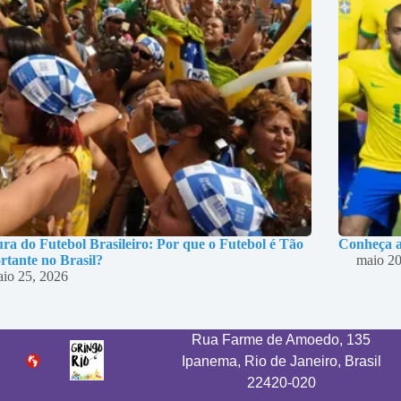
ra do Futebol Brasileiro: Por que o Futebol é Tão
Conheça a
rtante no Brasil?
maio 20
io 25, 2026
Rua Farme de Amoedo, 135
Ipanema, Rio de Janeiro, Brasil
22420-020