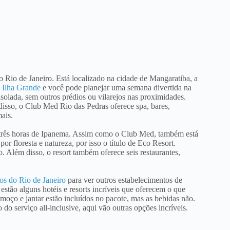
o Rio de Janeiro. Está localizado na cidade de Mangaratiba, a
a
Ilha Grande
e você pode planejar uma semana divertida na
 isolada, sem outros prédios ou vilarejos nas proximidades.
disso, o Club Med Rio das Pedras oferece spa, bares,
mais.
e três horas de Ipanema. Assim como o Club Med, também está
or floresta e natureza, por isso o título de Eco Resort.
. Além disso, o resort também oferece seis restaurantes,
s do Rio de Janeiro
para ver outros estabelecimentos de
 estão alguns hotéis e resorts incríveis que oferecem o que
moço e jantar estão incluídos no pacote, mas as bebidas não.
 do serviço all-inclusive, aqui vão outras opções incríveis.