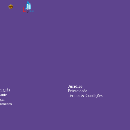
Jurídico
tuguês
Privacidade
dante
Termos & Condições
çar
lamento