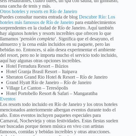
seis restaurantes, cuatro bares, un spa con sauna, un gimnasio,
una cancha de tenis y más.
Otros hoteles y resorts en Río de Janeiro
Puedes consultar nuestra entrada de blog
Descubre Río: Los
hoteles más famosos de Río de Janeiro
para establecimientos
sorprendentes en la ciudad de Río de Janeiro. Aquí también
hay algunos hoteles y resorts increíbles que ofrecen lo que
llamamos ‘
pensión completa
‘. Significa que el desayuno, el
almuerzo y la cena están incluidos en su paquete, pero las
bebidas no. Entonces, si aún desea experimentar el ambiente
del resort, pero no le importa mucho el servicio todo incluido,
aquí hay algunas otras opciones increíbles.
Hotel Ferradura Resort – Búzios
Hotel Granja Brasil Resort – Itaipava
Sheraton Grand Rio Hotel & Resort – Río de Janeiro
Grand Hyatt Río de Janeiro – Río de Janeiro
Village Le Canton – Teresópolis
Hotel Portobello Resort & Safari – Mangaratiba
Eventos
Los resorts todo incluido en Río de Janeiro y los otros hoteles
mencionados anteriormente albergan eventos durante todo el
año. Estos eventos incluyen paquetes especiales para
Carnaval, Nochevieja y otras festividades. Estas fiestas suelen
ser buscadas porque tienen música en vivo con artistas
famosos, comidas y bebidas increíbles y otras atracciones.