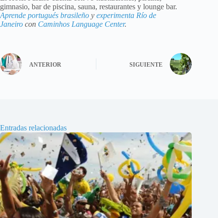
gimnasio, bar de piscina, sauna, restaurantes y lounge bar.
Aprende portugués brasileño
y
experimenta Río de
Janeiro
con
Caminhos Language Center
.
ANTERIOR
SIGUIENTE
Entradas relacionadas