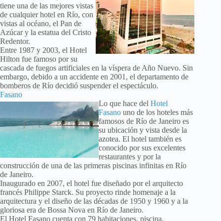
tiene una de las mejores vistas
de cualquier hotel en Río, con
vistas al océano, el Pan de
Azúcar y la estatua del Cristo
Redentor.
Entre 1987 y 2003, el Hotel
Hilton fue famoso por su
cascada de fuegos artificiales en la víspera de Año Nuevo. Sin
embargo, debido a un accidente en 2001, el departamento de
bomberos de Río decidió suspender el espectáculo.
Fasano
Lo que hace del
Hotel
Fasano
uno de los hoteles más
famosos de Río de Janeiro es
su ubicación y vista desde la
azotea. El hotel también es
conocido por sus excelentes
restaurantes y por la
construcción de una de las primeras piscinas infinitas en Río
de Janeiro.
Inaugurado en 2007, el hotel fue diseñado por el arquitecto
francés Philippe Starck. Su proyecto rinde homenaje a la
arquitectura y el diseño de las décadas de 1950 y 1960 y a la
gloriosa era de Bossa Nova en Río de Janeiro.
El Hotel Fasano cuenta con 79 habitaciones, piscina,