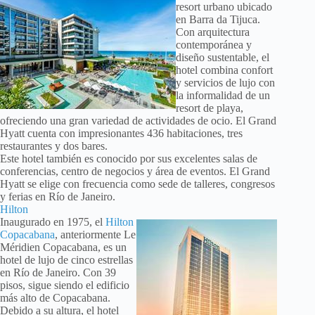
resort urbano ubicado
en Barra da Tijuca.
Con arquitectura
contemporánea y
diseño sustentable, el
hotel combina confort
y servicios de lujo con
la informalidad de un
resort de playa,
ofreciendo una gran variedad de actividades de ocio. El Grand
Hyatt cuenta con impresionantes 436 habitaciones, tres
restaurantes y dos bares.
Este hotel también es conocido por sus excelentes salas de
conferencias, centro de negocios y área de eventos. El Grand
Hyatt se elige con frecuencia como sede de talleres, congresos
y ferias en Río de Janeiro.
Hilton
Inaugurado en 1975, el
Hilton
Copacabana
, anteriormente Le
Méridien Copacabana, es un
hotel de lujo de cinco estrellas
en Río de Janeiro. Con 39
pisos, sigue siendo el edificio
más alto de Copacabana.
Debido a su altura, el hotel